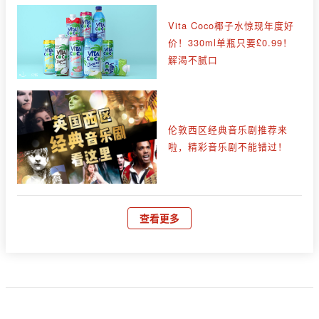
Vita Coco椰子水惊现年度好
价！330ml单瓶只要£0.99！
解渴不腻口
伦敦西区经典音乐剧推荐来
啦，精彩音乐剧不能错过！
查看更多