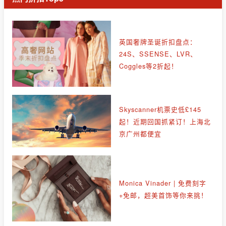
英国奢牌圣诞折扣盘点：
24S、SSENSE、LVR、
Coggles等2折起！
Skyscanner机票史低£145
起！近期回国抓紧订！上海北
京广州都便宜
Monica Vinader | 免费刻字
+免邮，超美首饰等你来挑！