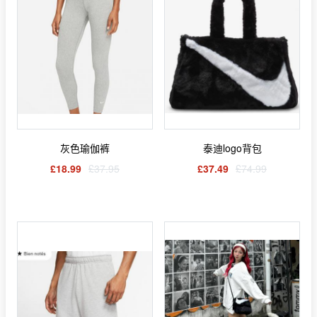
灰色瑜伽裤
泰迪logo背包
£18.99
£37.95
£37.49
£74.99