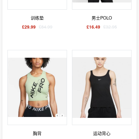
训练垫
男士POLO
£29.99
£84.99
£16.49
£32.95
胸背
运动背心