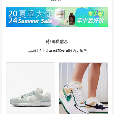
📦 邮费信息
运费£4.5｜订单满£50英国境内免运费