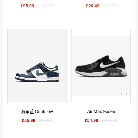
£95.99
£119.99
£26.49
£32.99
海军蓝 Dunk low
Air Max Excee
£55.99
£69.99
£54.99
£109.95