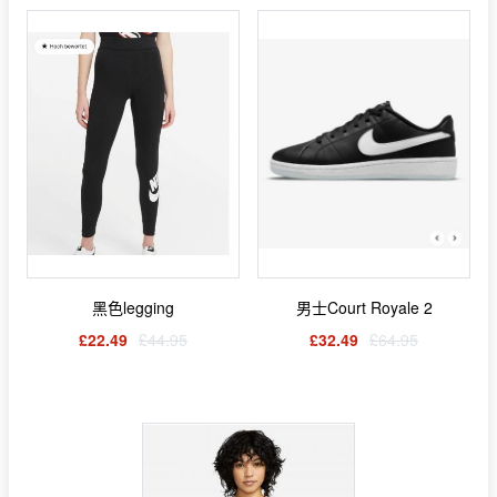
黑色legging
男士Court Royale 2
£22.49
£44.95
£32.49
£64.95