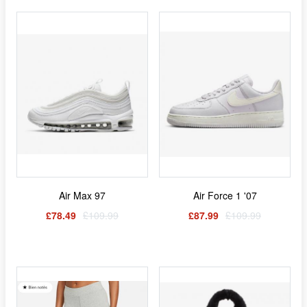
Air Max 97
Air Force 1 '07
£78.49
£109.99
£87.99
£109.99