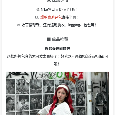
💓 优惠详情
🎨 Nike官网大促低至3折！
👉🏻
爆款泰迪包包
直接半价！
🎨 收百搭球鞋、还有运动胸衣、legging、包包等！
🟩 单品推荐
爆款泰迪斜挎包
这款斜挎包真的太可爱太百搭了！好喜欢~ 通勤&旅游&运动都可
啦！