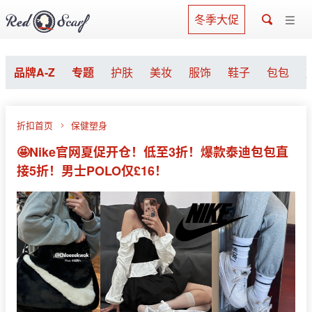
冬季大促
品牌A-Z
专题
护肤
美妆
服饰
鞋子
包包
折扣首页
保健塑身
🤩Nike官网夏促开仓！低至3折！爆款泰迪包包直
接5折！男士POLO仅£16！