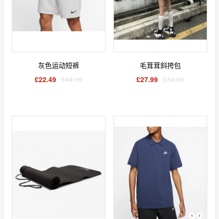
灰色运动短裤
毛茸茸斜挎包
£22.49
£44.95
£27.99
£34.99