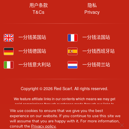
用户条款
隐私
T&Cs
Privacy
一分钱英国站
一分钱法国站
一分钱德国站
一分钱西班牙站
一分钱意大利站
一分钱荷兰站
Copyright © 2026 Red Scarf. All rights reserved.
We feature affiliate links in our contents which means we may get
paid commissions through purchases made through our links to
retailer sites.
We use cookies to ensure that we give you the best
Content is provided by users, brands or merchants. Some
experience on our website. If you continue to use this site we
information may have been generated by AI and is provided for
will assume that you are happy with it. For more information,
Clo
guidance only. Accuracy and availability may change without prior
consult the
Privacy policy.