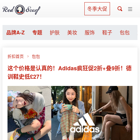
冬季大促
品牌A-Z
专题
护肤
美妆
服饰
鞋子
包包
折扣首页
包包
这个价格是认真的！Adidas疯狂促2折+叠9折！德
训鞋史低£27！