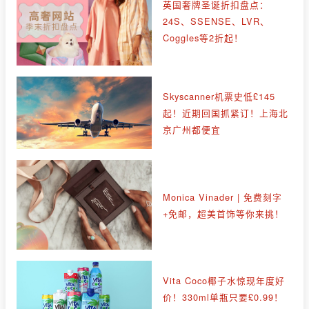
英国奢牌圣诞折扣盘点：
24S、SSENSE、LVR、
Coggles等2折起！
Skyscanner机票史低£145
起！近期回国抓紧订！上海北
京广州都便宜
Monica Vinader | 免费刻字
+免邮，超美首饰等你来挑！
Vita Coco椰子水惊现年度好
价！330ml单瓶只要£0.99！