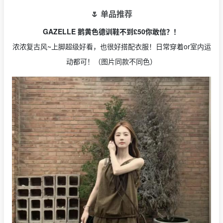
🌷 单品推荐
GAZELLE 鹅黄色德训鞋不到£50你敢信？！
浓浓复古风~上脚超级好看，也很好搭配衣服！日常穿着or室内运
动都可！（图片同款不同色）