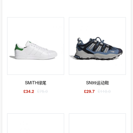
SMITH绿尾
SN99运动鞋
£34.2
£75.0
£29.7
£110.0