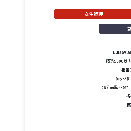
女生链接
Luisav
精选£500以
相当
额外8
部分品牌不参加
折
英