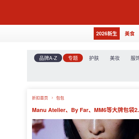
2026新生
美食
品牌A-Z
专题
护肤
美妆
服
折扣首页
包包
Manu Atelier、By Far、MM6等大牌