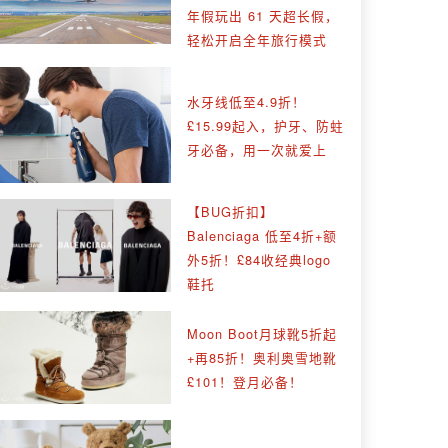
年假玩出 61 天超长假，
轻松开启全年旅行模式
水牙线低至4.9折！
£15.99起入，护牙、防蛀
牙必备，用一次就爱上
【BUG折扣】
Balenciaga 低至4折+额
外5折！£84收经典logo
鞋托
Moon Boot月球靴5折起
+再85折！奥利奥雪地靴
£101！登月必备！