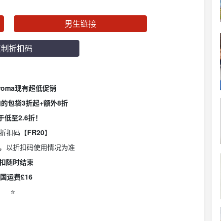
男生链接
复制折扣码
iaroma现有超低促销
内的包袋3折起+额外8折
于低至2.6折！
折折扣码【
FR20
】
，以折扣码使用情况为准
扣随时结束
国运费£16
⭐️