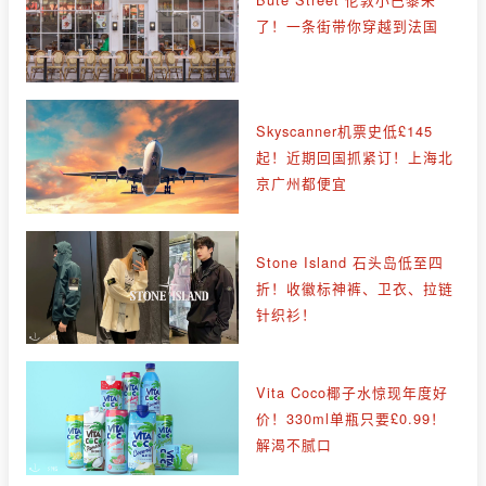
了！一条街带你穿越到法国
Skyscanner机票史低£145
起！近期回国抓紧订！上海北
京广州都便宜
Stone Island 石头岛低至四
折！收徽标神裤、卫衣、拉链
针织衫！
Vita Coco椰子水惊现年度好
价！330ml单瓶只要£0.99！
解渴不腻口