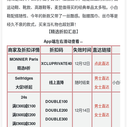
运动鞋、靴款、高跟鞋等，麦昆值得买的经典单品太多啦。小白
鞋配搭随性、今年的新款又带了一丝酷感。骷髅围巾、丝巾等是
经久不衰的款式，买来当礼物也超划算！
【精选折扣汇总】
App端左右滑动查看↔️
商家及折扣详情
折扣码
失效时间
直达链接
MONNIER Paris
XCLUPRIVATE40
12月12日
点此直达
精选6折
Selfridges
男士直达
线上直降
随时结束
小白鞋、
大促5折起
女士直达
24s
DOUBLE100
满£300减£100
男士直达
DOUBLE200
12月14日
经
满£600减£200
女士直达
DOUBLE300
满£900减£300