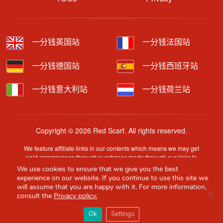
一分钱英国站
一分钱法国站
一分钱德国站
一分钱西班牙站
一分钱意大利站
一分钱荷兰站
Copyright © 2026 Red Scarf. All rights reserved.
We feature affiliate links in our contents which means we may get
paid commissions through purchases made through our links to
retailer sites.
We use cookies to ensure that we give you the best
Content is provided by users, brands or merchants. Some
experience on our website. If you continue to use this site we
information may have been generated by AI and is provided for
will assume that you are happy with it. For more information,
Clo
guidance only. Accuracy and availability may change without prior
consult the
Privacy policy.
notice.
×
Red Scarf
打开APP
Ok
Settings
你必备的英国指南