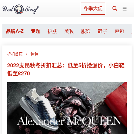
冬季大促
品牌A-Z
专题
护肤
美妆
服饰
鞋子
包包
折扣首页
包包
2022麦昆秋冬折扣汇总：低至5折捡漏价，小白鞋
低至£270