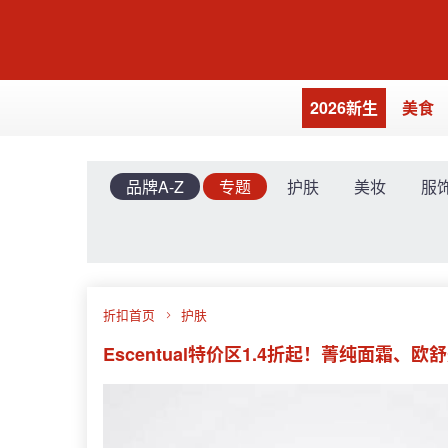
2026新生
美食
品牌A-Z
专题
护肤
美妆
服
折扣首页
护肤
Escentual特价区1.4折起！菁纯面霜、