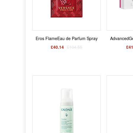
Eros FlameEau de Parfum Spray
AdvancedGen
£40.14
£104.55
£41