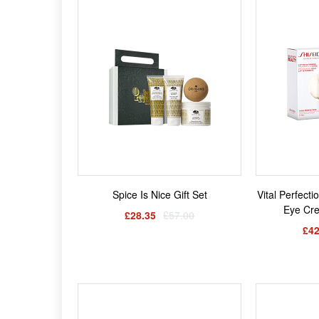
Spice Is Nice Gift Set
Vital Perfecti
Eye Cre
£28.35
£57.00
£42