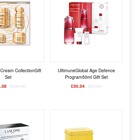
Cream CollectionGift
UltimuneGlobal Age Defence
Set
Program50ml Gift Set
.08
£249.00
£50.04
£83.00