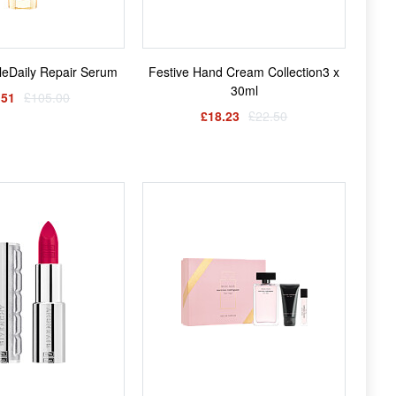
leDaily Repair Serum
Festive Hand Cream Collection3 x
30ml
.51
£105.00
£18.23
£22.50