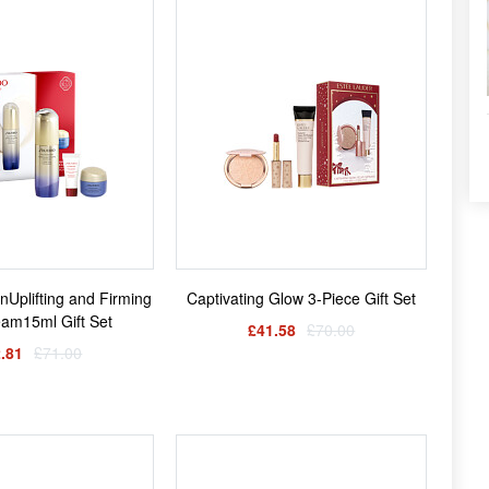
onUplifting and Firming
Captivating Glow 3-Piece Gift Set
am15ml Gift Set
£41.58
£70.00
.81
£71.00