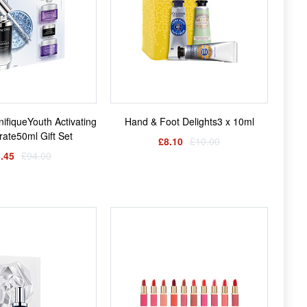
fiqueYouth Activating
Hand & Foot Delights3 x 10ml
ate50ml Gift Set
£8.10
£10.00
.45
£94.00