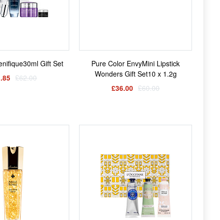
ifique30ml Gift Set
Pure Color EnvyMini Lipstick
Wonders Gift Set10 x 1.2g
.85
£62.00
£36.00
£60.00