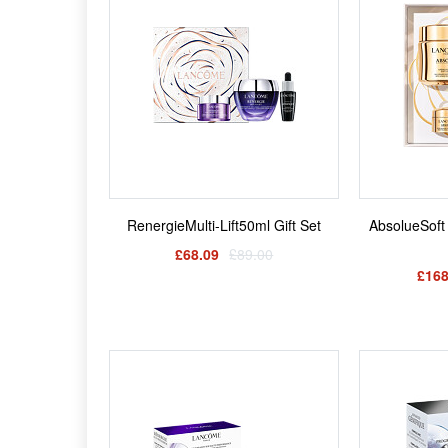
RenergieMulti-Lift50ml Gift Set
AbsolueSoft 
£68.09
£89.00
£168