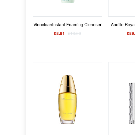
VinocleanInstant Foaming Cleanser
Abeille Roya
£8.91
£13.50
£89