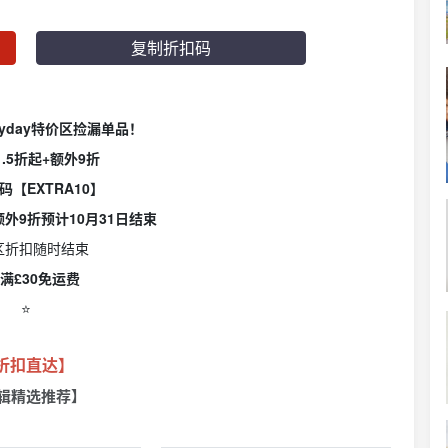
复制折扣码
 Payday特价区捡漏单品！
.5折起+额外9折
码【EXTRA10】
额外9折预计10月31日结束
区折扣随时结束
满£30免运费
⭐️
折扣直达】
辑精选推荐】