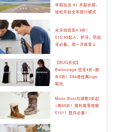
年假玩出 61 天超长假，
轻松开启全年旅行模式
水牙线低至4.9折！
£15.99起入，护牙、防蛀
牙必备，用一次就爱上
【BUG折扣】
Balenciaga 低至4折+额
外5折！£84收经典logo
鞋托
Moon Boot月球靴5折起
+再85折！奥利奥雪地靴
£101！登月必备！