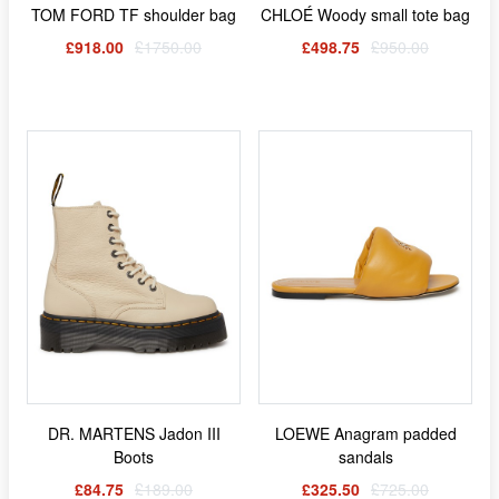
TOM FORD TF shoulder bag
CHLOÉ Woody small tote bag
£918.00
£1750.00
£498.75
£950.00
DR. MARTENS Jadon III
LOEWE Anagram padded
Boots
sandals
£84.75
£189.00
£325.50
£725.00