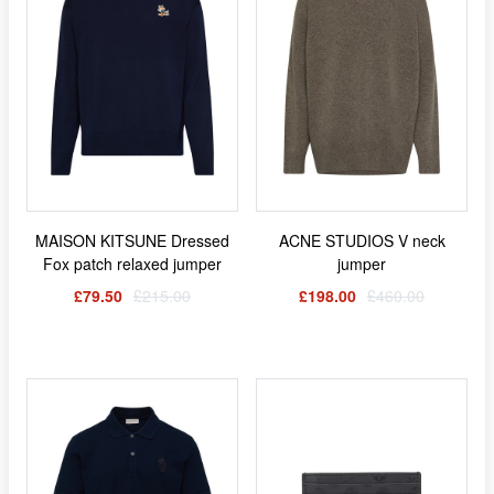
MAISON KITSUNE Dressed
ACNE STUDIOS V neck
Fox patch relaxed jumper
jumper
£79.50
£215.00
£198.00
£460.00