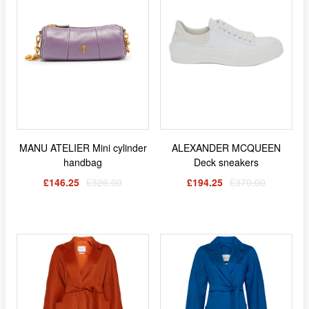
MANU ATELIER Mini cylinder
ALEXANDER MCQUEEN
handbag
Deck sneakers
£146.25
£326.00
£194.25
£370.00