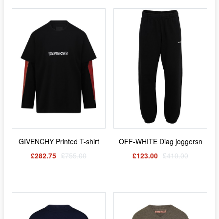
GIVENCHY Printed T-shirt
OFF-WHITE Diag joggersn
£282.75
£755.00
£123.00
£410.00