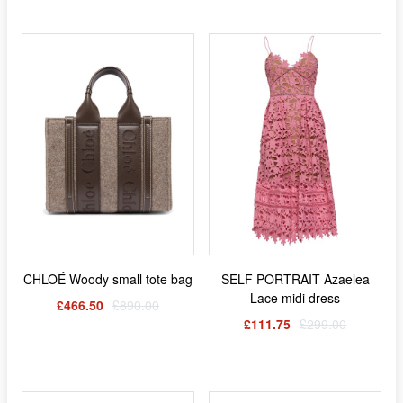
CHLOÉ Woody small tote bag
SELF PORTRAIT Azaelea
Lace midi dress
£466.50
£890.00
£111.75
£299.00