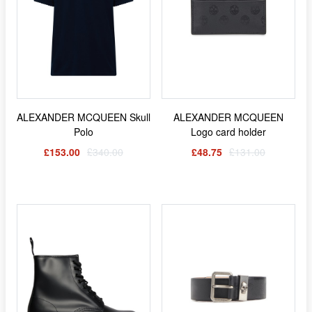
ALEXANDER MCQUEEN Skull
ALEXANDER MCQUEEN
Polo
Logo card holder
£153.00
£340.00
£48.75
£131.00