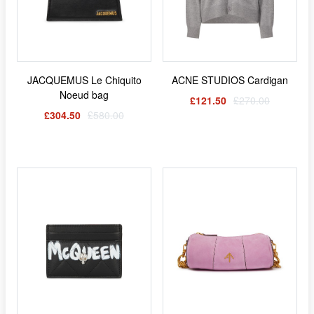
JACQUEMUS Le Chiquito
ACNE STUDIOS Cardigan
Noeud bag
£121.50
£270.00
£304.50
£580.00