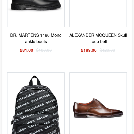
DR. MARTENS 1460 Mono
ALEXANDER MCQUEEN Skull
ankle boots
Loop belt
£81.00
£180.00
£189.00
£420.00