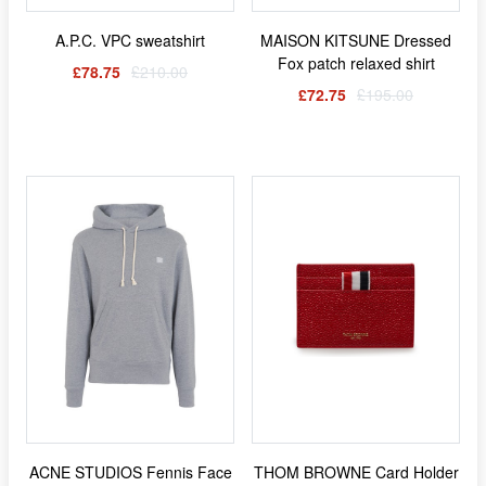
A.P.C. VPC sweatshirt
MAISON KITSUNE Dressed
Fox patch relaxed shirt
£78.75
£210.00
£72.75
£195.00
ACNE STUDIOS Fennis Face
THOM BROWNE Card Holder