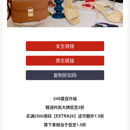
女生链接
男生链接
复制折扣码
24S夏促升级
精选时尚大牌低至2折
买满£500用码【EXTRA25】还可额外7.5折
算下来相当于低至1.5折