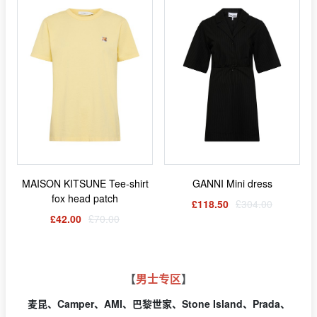
MAISON KITSUNE Tee-shirt
GANNI Mini dress
fox head patch
£118.50
£304.00
£42.00
£70.00
【
男士专区
】
麦昆、Camper、AMI、巴黎世家、Stone Island、Prada、