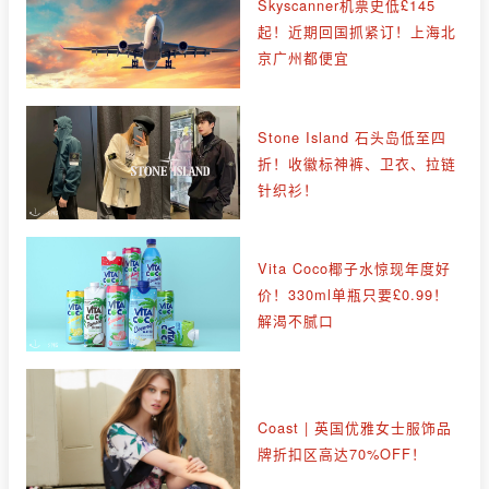
Skyscanner机票史低£145
起！近期回国抓紧订！上海北
京广州都便宜
Stone Island 石头岛低至四
折！收徽标神裤、卫衣、拉链
针织衫！
Vita Coco椰子水惊现年度好
价！330ml单瓶只要£0.99！
解渴不腻口
Coast | 英国优雅女士服饰品
牌折扣区高达70%OFF！