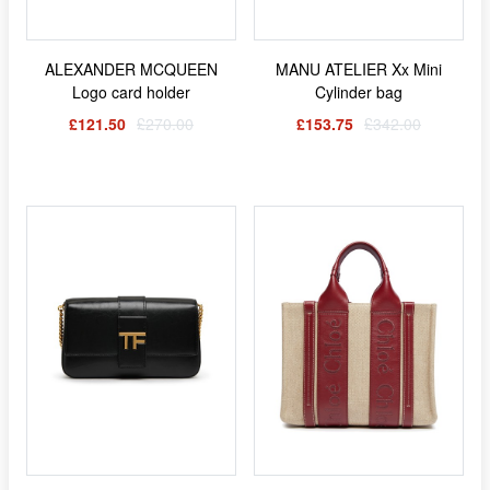
ALEXANDER MCQUEEN
MANU ATELIER Xx Mini
Logo card holder
Cylinder bag
£121.50
£270.00
£153.75
£342.00