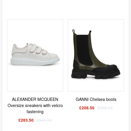
ALEXANDER MCQUEEN
GANNI Chelsea boots
Oversize sneakers with velcro
£208.50
£398.00
fastening
£283.50
£540.00