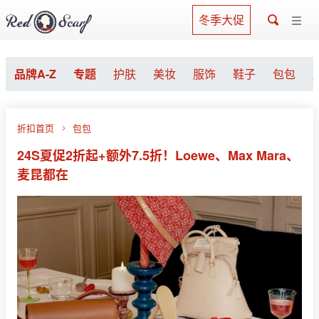
冬季大促
品牌A-Z
专题
护肤
美妆
服饰
鞋子
包包
折扣首页
包包
24S夏促2折起+额外7.5折！Loewe、Max Mara、
麦昆都在