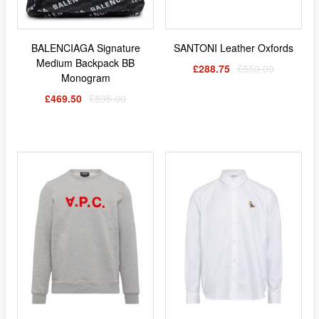
BALENCIAGA Signature
SANTONI Leather Oxfords
Medium Backpack BB
£288.75
£550.00
Monogram
£469.50
£895.00