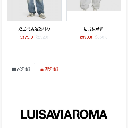
双层棉质短款衬衫
尼龙运动裤
£175.0
£292.0
£390.0
£650.0
商家介绍
品牌介绍