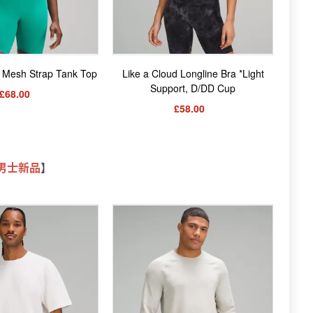
 Mesh Strap Tank Top
Like a Cloud Longline Bra *Light
Support, D/DD Cup
£68.00
£58.00
男士新品
】