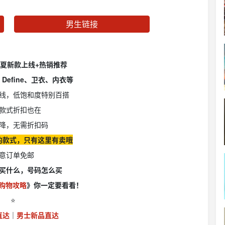
男生链接
on春夏新款上线+热销推荐
Define、卫衣、内衣等
线，低饱和度特别百搭
款式折扣也在
降，无需折扣码
的款式，只有这里有卖哦
意订单免邮
买什么，号码怎么买
on购物攻略
》你一定要看看！
⭐️
直达
｜
男士新品直达