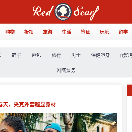
购物
折扣
旅游
生活
签证
玩乐
留学
饰
鞋子
包包
旅行
男士
保健塑身
配饰
剧院票务
色很春天，夹克外套超显身材