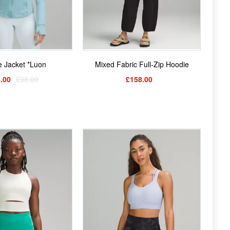
e Jacket *Luon
Mixed Fabric Full-Zip Hoodie
.00
£98.00
£158.00