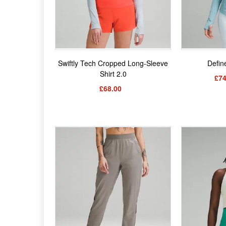
Swiftly Tech Cropped Long-Sleeve
Defin
Shirt 2.0
£74
£68.00