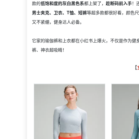
款的
低饱和度的灰白黑色系
都上架了，
趁断码前入手
！
男士夹克、卫衣、T恤、短裤
等超多款都很好看，颜色尺
又不紧绷，健身达人必备。
它家的瑜伽裤和上衣都在小红书上爆火，不仅是作为健
裤、神衣超吸睛！
【