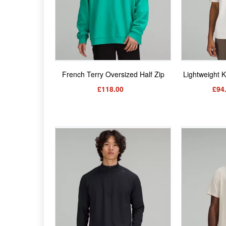
French Terry Oversized Half Zip
Lightweight 
£118.00
£94