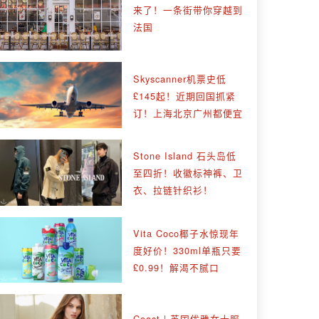
来了！一条街带你穿越到
法国
Skyscanner机票史低
£145起！近期回国抓紧
订！上海北京广州都便宜
Stone Island 石头岛低
至四折！收徽标神裤、卫
衣、拉链针织衫！
Vita Coco椰子水惊现年
度好价！330ml单瓶只要
£0.99！解渴不腻口
Coast | 英国优雅女士服