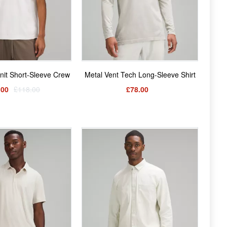
Knit Short-Sleeve Crew
Metal Vent Tech Long-Sleeve Shirt
.00
£118.00
£78.00