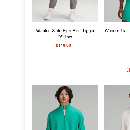
Adapted State High-Rise Jogger
Wunder Train
*Airflow
£118.00
【