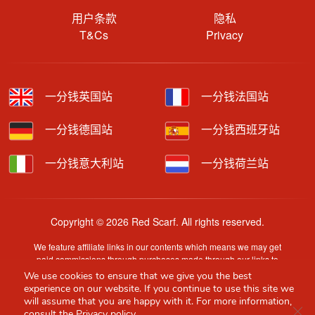
用户条款
隐私
T&Cs
Privacy
一分钱英国站
一分钱法国站
一分钱德国站
一分钱西班牙站
一分钱意大利站
一分钱荷兰站
Copyright © 2026 Red Scarf. All rights reserved.
We feature affiliate links in our contents which means we may get
paid commissions through purchases made through our links to
retailer sites.
We use cookies to ensure that we give you the best
Content is provided by users, brands or merchants. Some
experience on our website. If you continue to use this site we
information may have been generated by AI and is provided for
will assume that you are happy with it. For more information,
Clo
guidance only. Accuracy and availability may change without prior
consult the
Privacy policy.