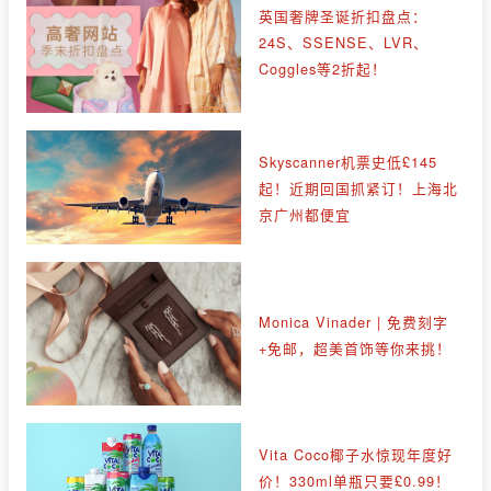
英国奢牌圣诞折扣盘点：
24S、SSENSE、LVR、
Coggles等2折起！
Skyscanner机票史低£145
起！近期回国抓紧订！上海北
京广州都便宜
Monica Vinader | 免费刻字
+免邮，超美首饰等你来挑！
Vita Coco椰子水惊现年度好
价！330ml单瓶只要£0.99！