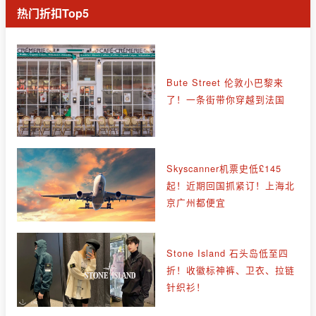
热门折扣Top5
Bute Street 伦敦小巴黎来
了！一条街带你穿越到法国
Skyscanner机票史低£145
起！近期回国抓紧订！上海北
京广州都便宜
Stone Island 石头岛低至四
折！收徽标神裤、卫衣、拉链
针织衫！