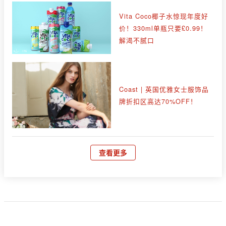
Vita Coco椰子水惊现年度好
价！330ml单瓶只要£0.99！
解渴不腻口
Coast | 英国优雅女士服饰品
牌折扣区高达70%OFF！
查看更多