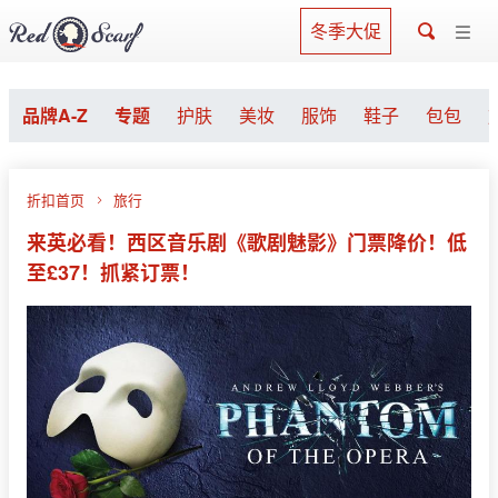
冬季大促
品牌A-Z
专题
护肤
美妆
服饰
鞋子
包包
折扣首页
旅行
来英必看！西区音乐剧《歌剧魅影》门票降价！低
至£37！抓紧订票！