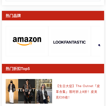
热门品牌
热门折扣Top5
【生日大促】The Outnet「皮
革合集」限时折上8折！皮夹
克£35收！