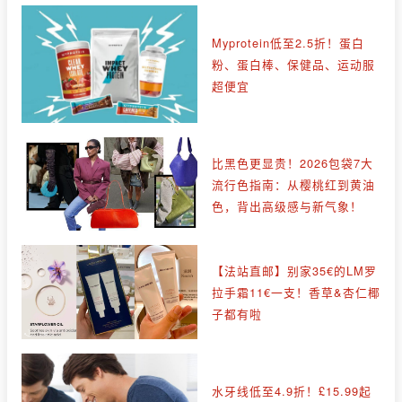
Myprotein低至2.5折！蛋白
粉、蛋白棒、保健品、运动服
超便宜
比黑色更显贵！2026包袋7大
流行色指南：从樱桃红到黄油
色，背出高级感与新气象！
【法站直邮】别家35€的LM罗
拉手霜11€一支！香草&杏仁椰
子都有啦
水牙线低至4.9折！£15.99起