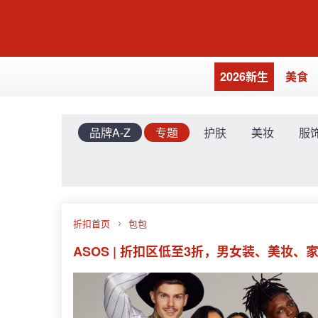
2026新生
美食
品牌A-Z
专题
护肤
美妆
服
折扣首页
包包
ASOS | 折扣区低至3折，男女装、美妆