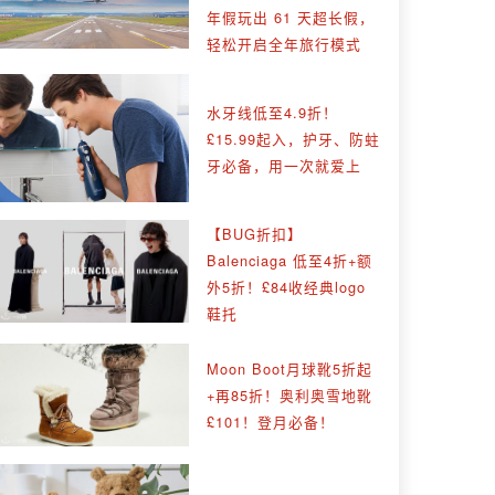
年假玩出 61 天超长假，
轻松开启全年旅行模式
水牙线低至4.9折！
£15.99起入，护牙、防蛀
牙必备，用一次就爱上
【BUG折扣】
Balenciaga 低至4折+额
外5折！£84收经典logo
鞋托
Moon Boot月球靴5折起
+再85折！奥利奥雪地靴
£101！登月必备！