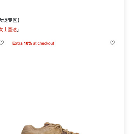
大促专区】
女士直达
」