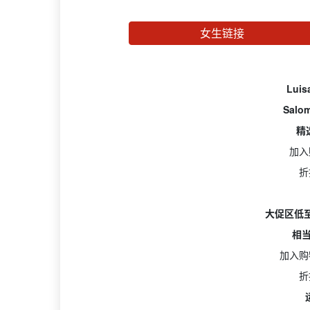
女生链接
Luis
Sal
精
加入
折
大促区低至
相当
加入购
折