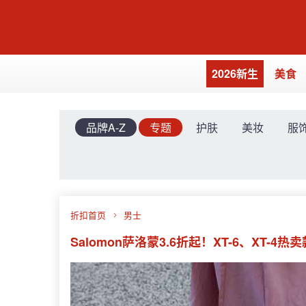
2026新生
美食
品牌A-Z
专题
护肤
美妆
服
折扣首页
男士
Salomon萨洛蒙3.6折起！XT-6、XT-