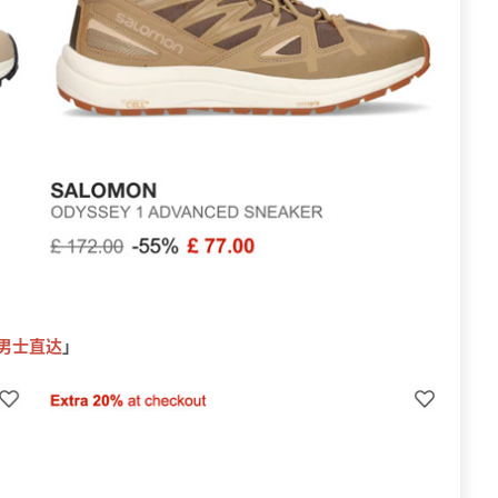
男士直达
」