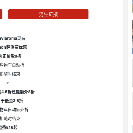
男生链接
aviaroma
现有
omon萨洛蒙优惠
选正价款8折
购物车自动折
扣随时结束
⭐️
4.5折还能额外8折
于低至3.6折
物车自动额外折
扣随时结束
运费£16起