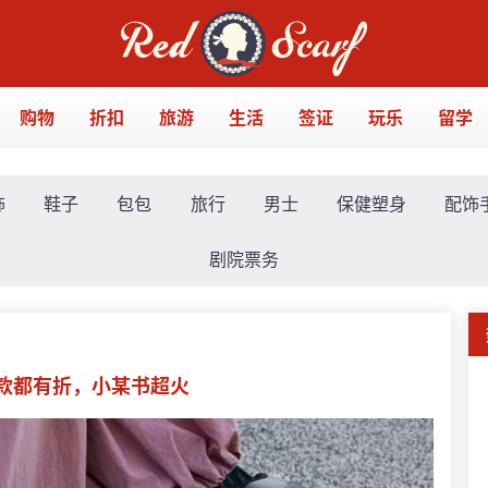
购物
折扣
旅游
生活
签证
玩乐
留学
饰
鞋子
包包
旅行
男士
保健塑身
配饰
剧院票务
4热卖款都有折，小某书超火