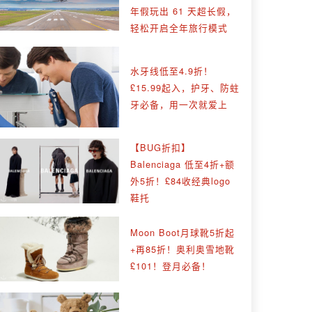
年假玩出 61 天超长假，
轻松开启全年旅行模式
水牙线低至4.9折！
£15.99起入，护牙、防蛀
牙必备，用一次就爱上
【BUG折扣】
Balenciaga 低至4折+额
外5折！£84收经典logo
鞋托
Moon Boot月球靴5折起
+再85折！奥利奥雪地靴
£101！登月必备！