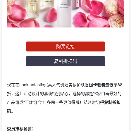
购买链接
复制折扣码
现在在Lookfantastic买高人气贵妇美妆护肤
香缇卡套装最低享82
折
，这此活动设计的套装特别贴心，选择的都是它家口碑最好的
产品组成“王炸组合”！多囤一些更值得哦！结账时记得
复制折扣
码
。
委员推荐套装：