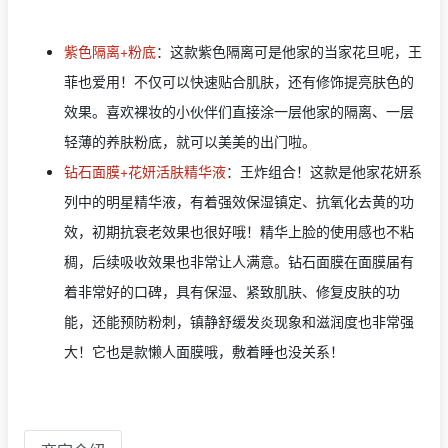
紫色隔离+粉底
：这款紫色隔离可是他家的当家花旦呢，王
菲也爱用！不仅可以快速贴合肌肤，还有修饰提亮肤色的
效果。喜欢裸妆的小伙伴们直接涂一层他家的隔离、一层
轻薄的养肤粉底，就可以美美的出门啦。
钻石面膜+花妍活肤精华液
：王炸组合！这款是他家花妍系
列中的明星精华液，有着强效保湿镇定、抗氧化去黄的功
效，初期抗衰老效果也很好哦！精华上脸的使用感也不粘
稠，后续吸收效果也非常让人满意。钻石面膜在面膜届有
着非常好的口碑，具有保湿、紧致肌肤、修复皮肤的功
能，还能预防粉刺，镇静舒缓发炎现象和滋润度也非常强
大！它也是款懒人面膜哦，敷着睡也没关系！