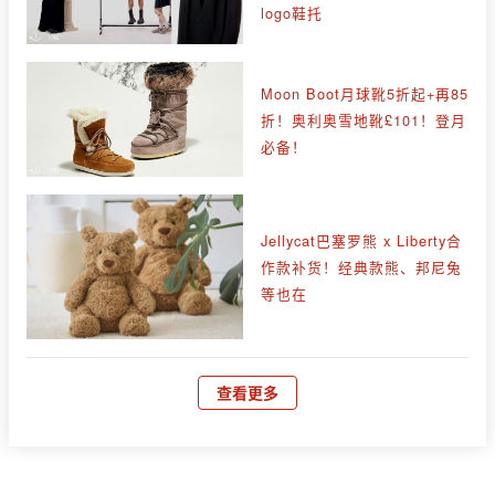
logo鞋托
Moon Boot月球靴5折起+再85
折！奥利奥雪地靴£101！登月
必备！
Jellycat巴塞罗熊 x Liberty合
作款补货！经典款熊、邦尼兔
等也在
查看更多