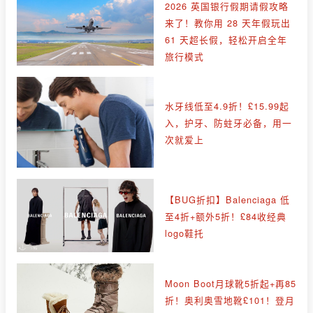
2026 英国银行假期请假攻略
来了！教你用 28 天年假玩出
61 天超长假，轻松开启全年
旅行模式
水牙线低至4.9折！£15.99起
入，护牙、防蛀牙必备，用一
次就爱上
【BUG折扣】Balenciaga 低
至4折+额外5折！£84收经典
logo鞋托
Moon Boot月球靴5折起+再85
折！奥利奥雪地靴£101！登月