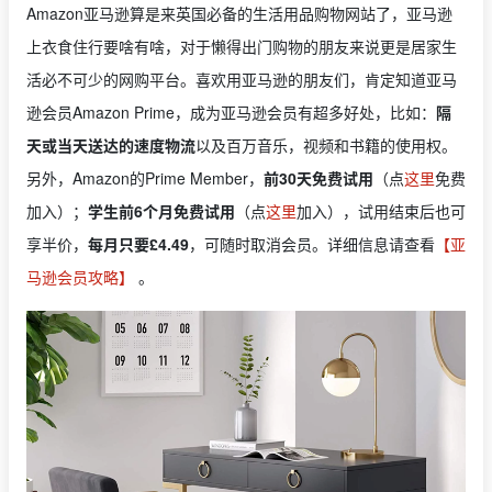
Amazon亚马逊算是来英国必备的生活用品购物网站了，亚马逊
上衣食住行要啥有啥，对于懒得出门购物的朋友来说更是居家生
活必不可少的网购平台。喜欢用亚马逊的朋友们，肯定知道亚马
逊会员Amazon Prime，成为亚马逊会员有超多好处，比如：
隔
天或当天送达的速度物流
以及百万音乐，视频和书籍的使用权。
另外，Amazon的Prime Member，
前30天免费试用
（点
这里
免费
加入）；
学生前6个月免费试用
（点
这里
加入），试用结束后也可
享半价，
每月只要£4.49
，可随时取消会员。详细信息请查看
【亚
马逊会员攻略】
。