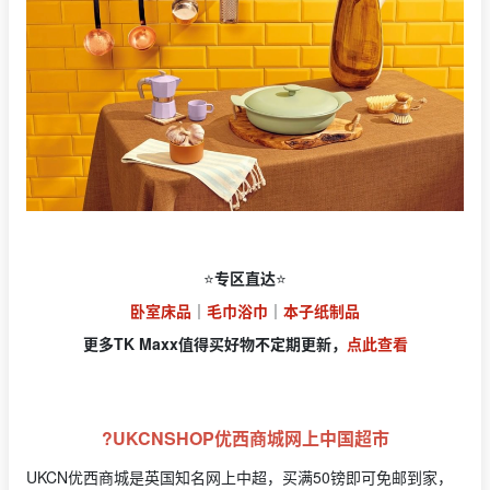
⭐️
专区直达
⭐️
卧室床品
｜
毛巾浴巾
｜
本子纸制品
更多TK Maxx值得买好物不定期更新，
点此查看
?UKCNSHOP优西商城网上中国超市
UKCN优西商城是英国知名网上中超，买满50镑即可免邮到家，