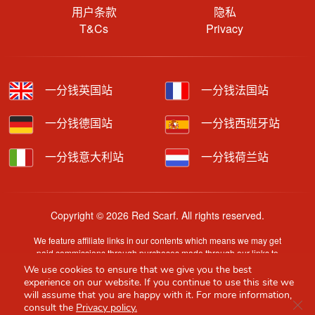
用户条款
隐私
T&Cs
Privacy
一分钱英国站
一分钱法国站
一分钱德国站
一分钱西班牙站
一分钱意大利站
一分钱荷兰站
Copyright © 2026 Red Scarf. All rights reserved.
We feature affiliate links in our contents which means we may get
paid commissions through purchases made through our links to
retailer sites.
We use cookies to ensure that we give you the best
Content is provided by users, brands or merchants. Some
experience on our website. If you continue to use this site we
information may have been generated by AI and is provided for
will assume that you are happy with it. For more information,
Clo
guidance only. Accuracy and availability may change without prior
consult the
Privacy policy.