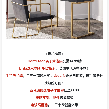
⭐️
折扣推荐
⭐️
ComfiTech离子淋浴头
只需14.99镑
Brita滤水壶限时4.7折起
，英国生活必备小物！
手持吸尘器
，二三十镑轻松买，
VacLife
委员自用款，随手吸各种
残渣超方便！
亚马逊优选电子体重秤
低至£9.99
电脑支架、配件
选择超多
电饭锅精选
，二三十镑就能入手