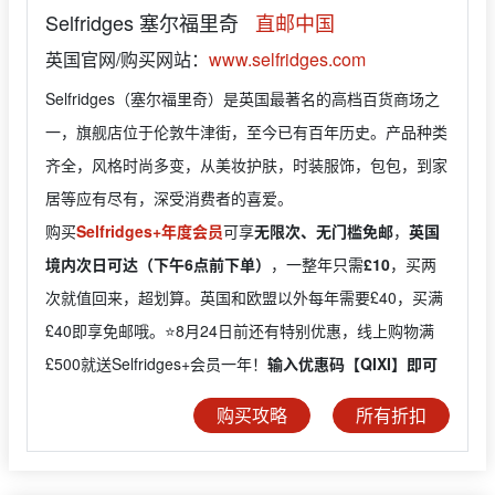
Selfridges 塞尔福里奇
直邮中国
英国官网/购买网站：
www.selfridges.com
Selfridges（塞尔福里奇）是英国最著名的高档百货商场之
一，旗舰店位于伦敦牛津街，至今已有百年历史。产品种类
齐全，风格时尚多变，从美妆护肤，时装服饰，包包，到家
居等应有尽有，深受消费者的喜爱。
购买
Selfridges+年度会员
可享
无限次、无门槛免邮
，
英国
境内次日可达（下午6点前下单）
，一整年只需
£10
，买两
次就值回来，超划算。英国和欧盟以外每年需要£40，买满
£40即享免邮哦。⭐️8月24日前还有特别优惠，线上购物满
£500就送Selfridges+会员一年！
输入优惠码【QIXI】即可
购买攻略
所有折扣