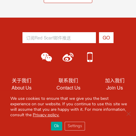
关于我们
联系我们
加入我们
About Us
Contact Us
Join Us
We use cookies to ensure that we give you the best
用户条款
隐私
experience on our website. If you continue to use this site we
will assume that you are happy with it. For more information,
T&Cs
Privacy
Clo
consult the
Privacy policy.
×
Red Scarf
打开APP
Ok
Settings
你必备的英国指南