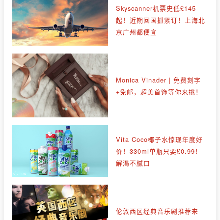
Skyscanner机票史低£145
起！近期回国抓紧订！上海北
京广州都便宜
Monica Vinader | 免费刻字
+免邮，超美首饰等你来挑！
Vita Coco椰子水惊现年度好
价！330ml单瓶只要£0.99！
解渴不腻口
伦敦西区经典音乐剧推荐来