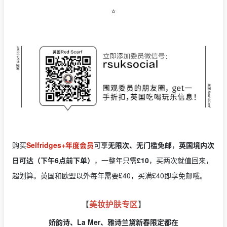
⭐️
购买
Selfridges+年度会员
可享
无限次、无门槛免邮
，
英国境内次
日可达（下午6点前下单）
，一整年只需
£10
，买两次就值回来，
超划算。英国和欧盟以外每年需要£40，买满£40即享免邮哦。
【
美妆护肤专区
】
娇韵诗、La Mer、雅诗兰黛新春限定都在