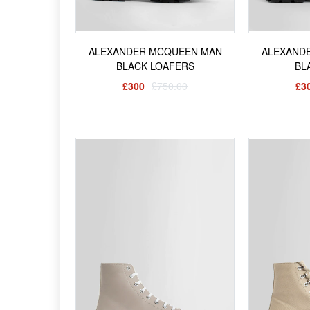
ALEXANDER MCQUEEN MAN
ALEXAND
BLACK LOAFERS
BL
£300
£750.00
£3