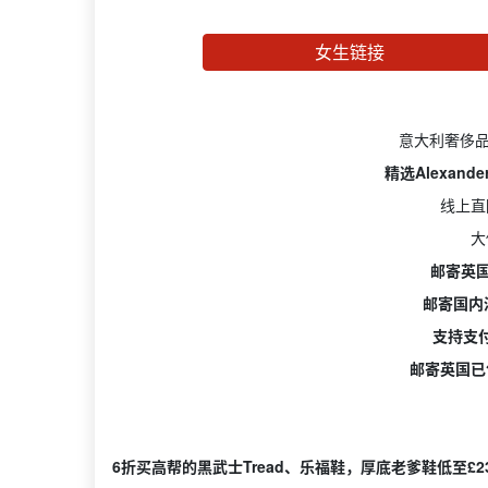
女生链接
意大利奢侈
精选Alexand
线上直
大
邮寄英国
邮寄国内
支持支
邮寄英国已
6折买高帮的黑武士Tread、乐福鞋，厚底老爹鞋低至£2