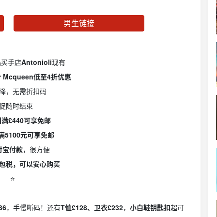
男生链接
品买手店
Antonioli
现有
er Mcqueen低至4折优惠
降，无需折扣码
促随时结束
满£440可享免邮
满5100元可享免邮
付宝付款
，很方便
包税，可以安心购买
⭐️
36
，手慢断码！还有
T恤£128、卫衣£232
，
小白鞋钥匙扣
超可