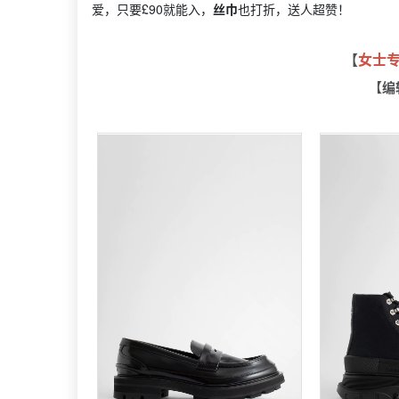
爱，只要£90就能入，
丝巾
也打折，送人超赞！
【
女士
【编