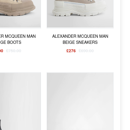
ER MCQUEEN MAN
ALEXANDER MCQUEEN MAN
IGE BOOTS
BEIGE SNEAKERS
00
£750.00
£276
£690.00