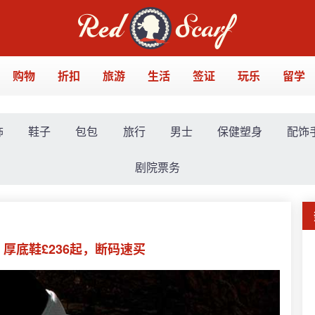
购物
折扣
旅游
生活
签证
玩乐
留学
饰
鞋子
包包
旅行
男士
保健塑身
配饰
剧院票务
！厚底鞋£236起，断码速买