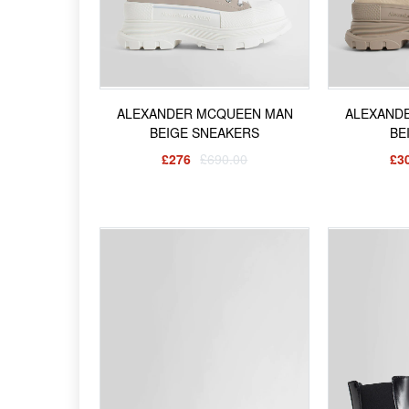
ALEXANDER MCQUEEN MAN
ALEXAND
BEIGE SNEAKERS
BE
£276
£690.00
£3