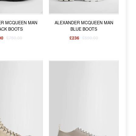
ER MCQUEEN MAN
ALEXANDER MCQUEEN MAN
ACK BOOTS
BLUE BOOTS
00
£750.00
£236
£590.00