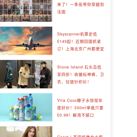
来了！一条街带你穿越到
法国
Skyscanner机票史低
£145起！近期回国抓紧
订！上海北京广州都便宜
Stone Island 石头岛低
至四折！收徽标神裤、卫
衣、拉链针织衫！
Vita Coco椰子水惊现年
度好价！330ml单瓶只要
£0.99！解渴不腻口
Coast | 英国优雅女士服