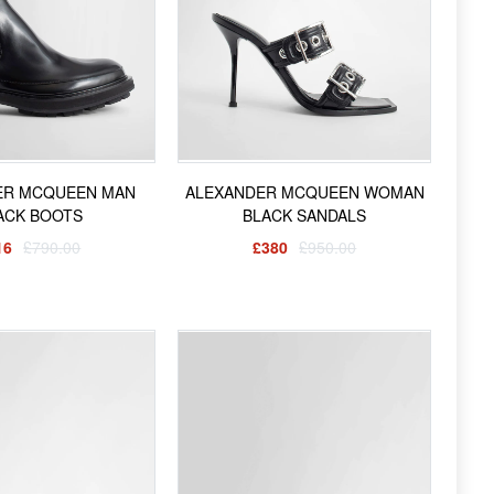
ER MCQUEEN MAN
ALEXANDER MCQUEEN WOMAN
ACK BOOTS
BLACK SANDALS
16
£790.00
£380
£950.00