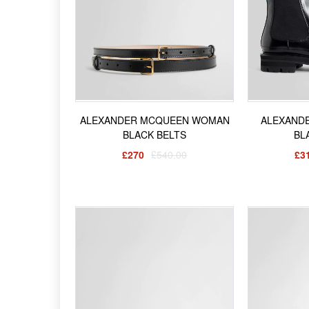
ALEXANDER MCQUEEN WOMAN
ALEXAND
BLACK BELTS
BL
£270
£540.00
£3