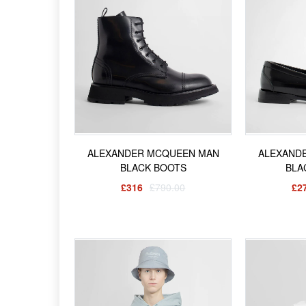
ALEXANDER MCQUEEN MAN
ALEXAND
BLACK BOOTS
BLA
£316
£790.00
£2