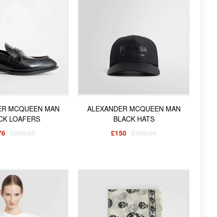
ER MCQUEEN MAN
ALEXANDER MCQUEEN MAN
CK LOAFERS
BLACK HATS
76
£690.00
£150
£300.00