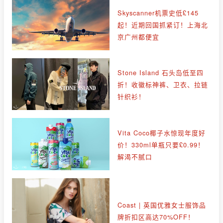
Skyscanner机票史低£145
起！近期回国抓紧订！上海北
京广州都便宜
Stone Island 石头岛低至四
折！收徽标神裤、卫衣、拉链
针织衫！
Vita Coco椰子水惊现年度好
价！330ml单瓶只要£0.99！
解渴不腻口
Coast | 英国优雅女士服饰品
牌折扣区高达70%OFF！