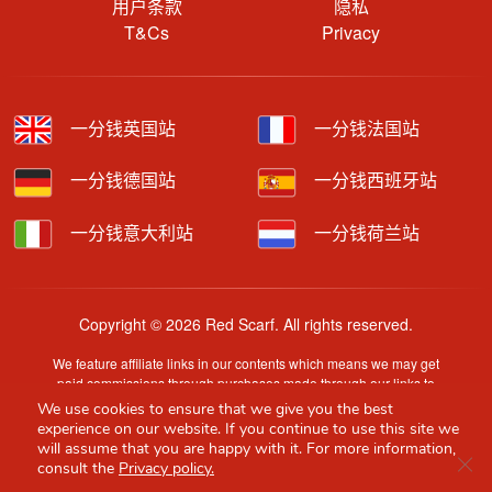
用户条款
隐私
T&Cs
Privacy
一分钱英国站
一分钱法国站
一分钱德国站
一分钱西班牙站
一分钱意大利站
一分钱荷兰站
Copyright © 2026 Red Scarf. All rights reserved.
We feature affiliate links in our contents which means we may get
paid commissions through purchases made through our links to
retailer sites.
We use cookies to ensure that we give you the best
Content is provided by users, brands or merchants. Some
experience on our website. If you continue to use this site we
information may have been generated by AI and is provided for
will assume that you are happy with it. For more information,
Clo
guidance only. Accuracy and availability may change without prior
consult the
Privacy policy.
notice.