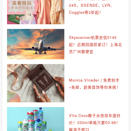
24S、SSENSE、LVR、
Coggles等2折起！
Skyscanner机票史低£145
起！近期回国抓紧订！上海北
京广州都便宜
Monica Vinader | 免费刻字
+免邮，超美首饰等你来挑！
Vita Coco椰子水惊现年度好
价！330ml单瓶只要£0.99！
解渴不腻口