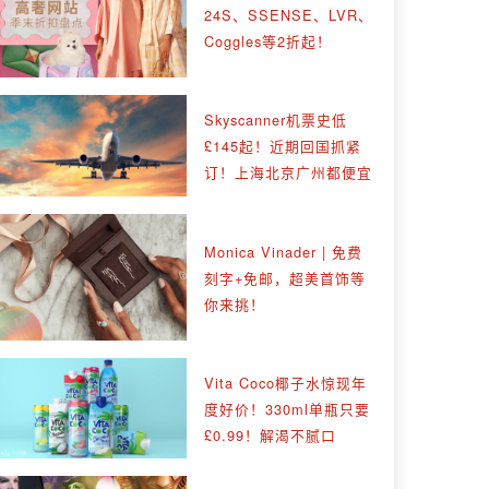
24S、SSENSE、LVR、
Coggles等2折起！
Skyscanner机票史低
£145起！近期回国抓紧
订！上海北京广州都便宜
Monica Vinader | 免费
刻字+免邮，超美首饰等
你来挑！
Vita Coco椰子水惊现年
度好价！330ml单瓶只要
£0.99！解渴不腻口