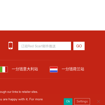
一分钱意大利站
一分钱荷兰站
h our links to retailer sites.
uracy and availability may change without prior notice.
u are happy with it. For more
Clos
Ok
Settings