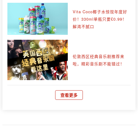
Vita Coco椰子水惊现年度好
价！330ml单瓶只要£0.99！
解渴不腻口
伦敦西区经典音乐剧推荐来
啦，精彩音乐剧不能错过！
查看更多