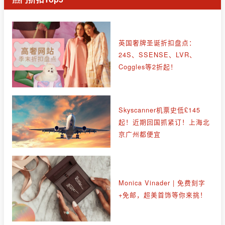
英国奢牌圣诞折扣盘点：
24S、SSENSE、LVR、
Coggles等2折起！
Skyscanner机票史低£145
起！近期回国抓紧订！上海北
京广州都便宜
Monica Vinader | 免费刻字
+免邮，超美首饰等你来挑！