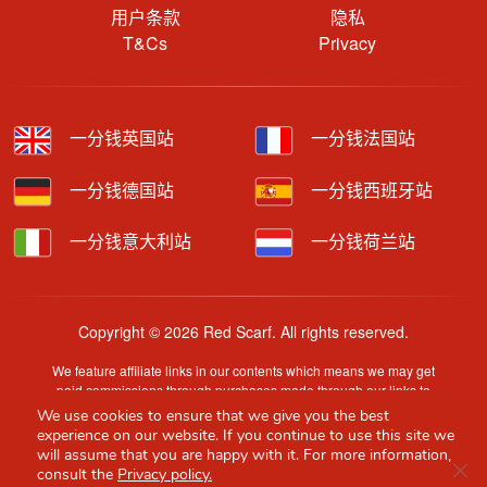
用户条款
隐私
T&Cs
Privacy
一分钱英国站
一分钱法国站
一分钱德国站
一分钱西班牙站
一分钱意大利站
一分钱荷兰站
Copyright © 2026 Red Scarf. All rights reserved.
We feature affiliate links in our contents which means we may get
paid commissions through purchases made through our links to
retailer sites.
We use cookies to ensure that we give you the best
Content is provided by users, brands or merchants. Some
experience on our website. If you continue to use this site we
information may have been generated by AI and is provided for
will assume that you are happy with it. For more information,
Clo
guidance only. Accuracy and availability may change without prior
consult the
Privacy policy.