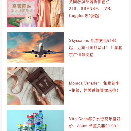
英国奢牌圣诞折扣盘点：
24S、SSENSE、LVR、
Coggles等2折起！
Skyscanner机票史低£145
起！近期回国抓紧订！上海北
京广州都便宜
Monica Vinader | 免费刻字
+免邮，超美首饰等你来挑！
Vita Coco椰子水惊现年度好
价！330ml单瓶只要£0.99！