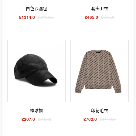
白色沙漏包
套头卫衣
£1314.0
£2190.0
£465.0
£775.0
棒球帽
印花毛衣
£207.0
£345.0
£702.0
£1170.0