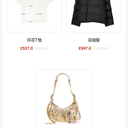
印花T恤
羽绒服
£537.0
£895.0
£997.0
£2850.0