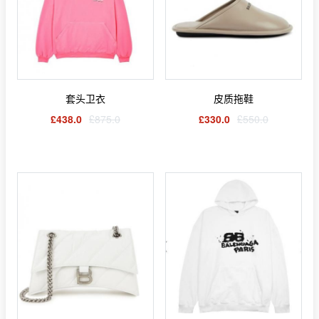
套头卫衣
皮质拖鞋
£438.0
£875.0
£330.0
£550.0