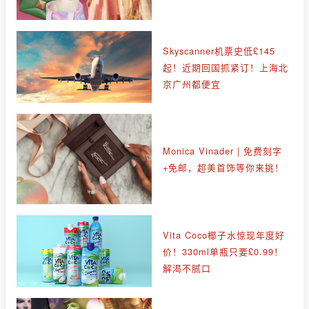
Skyscanner机票史低£145
起！近期回国抓紧订！上海北
京广州都便宜
Monica Vinader | 免费刻字
+免邮，超美首饰等你来挑！
Vita Coco椰子水惊现年度好
价！330ml单瓶只要£0.99！
解渴不腻口