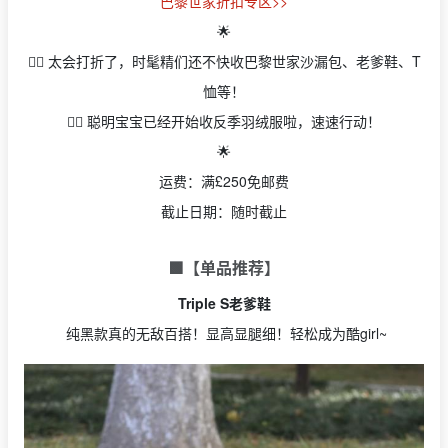
巴黎世家折扣专区>>
🌟
👉🏻 太会打折了，时髦精们还不快收巴黎世家沙漏包、老爹鞋、T
恤等！
👉🏻 聪明宝宝已经开始收反季羽绒服啦，速速行动！
🌟
运费：满£250免邮费
截止日期：随时截止
🟩
【单品推荐】
Triple S老爹鞋
纯黑款真的无敌百搭！显高显腿细！轻松成为酷girl~