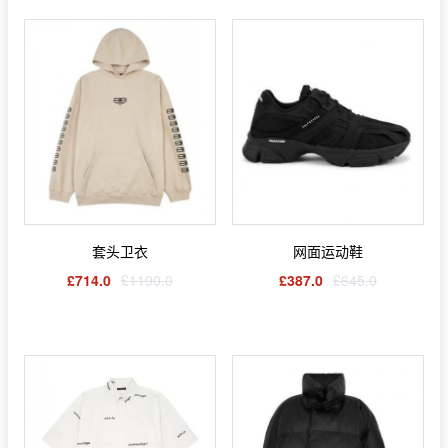
套头卫衣
网面运动鞋
£714.0
£1190.0
£387.0
£645.0