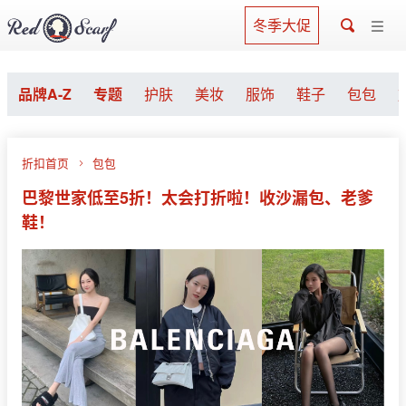
冬季大促
品牌A-Z
专题
护肤
美妆
服饰
鞋子
包包
折扣首页
包包
巴黎世家低至5折！太会打折啦！收沙漏包、老爹
鞋！