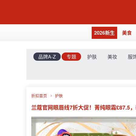
2026新生
美食
品牌A-Z
专题
护肤
美妆
服
折扣首页
护肤
兰蔻官网眼唇线7折大促！菁纯眼霜£87.5