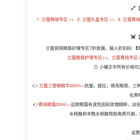
🔗
1. 兰蔻畅销专区 >>
2. 兰蔻礼盒专区 >>
3. 兰蔻菁纯
💓
兰蔻官网眼唇护理专区7折放漏，输入折扣码：
E
兰蔻眼唇护理专区>>
、
兰蔻菁纯专区>
⚠ 小编文中所有价格均
👉
兰蔻三管眼精华20ml>>
抗皱，提拉，焕亮眼周，三
化黑
👉
菁纯眼霜20ml>>
这款眼霜有波色因和玫瑰精粹，淡
水杨酸和辛酰水杨酸帮助角质代谢，
运费