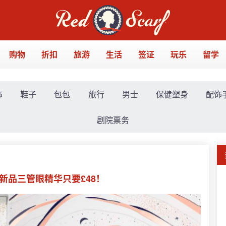
购物
折扣
旅游
生活
签证
玩乐
留学
饰
鞋子
包包
旅行
男士
保健塑身
配饰
剧院票务
，新品三管眼精华只要£48！