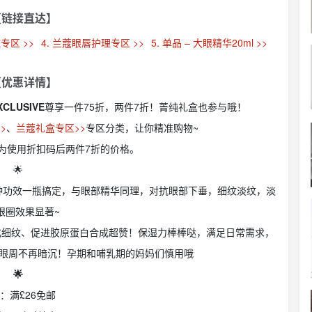
【链接直达】
专区 >>
4. 兰蔻眼唇护理专区 >>
5. 单品 – 大眼精华20ml >>
【优惠详情】
XCLUSIVE
尊享一件75折，两件7折！菁纯礼盒也参与哦！
>
、
兰蔻礼盒专区>>
专区分类，让你精准购物~
为使用折扣码后两件7折的价格。
🌟
种功效一瓶搞定，与眼部精华同理，对抗眼部下垂，细纹淡纹，淡
眼圈效果显著~
化细纹、促进胶原蛋白合成超赞！保湿力棒棒哒，满足日常需求，
眼周不再暗沉！孕期和哺乳期的妈妈们慎用哦
🌟
：满£26免邮