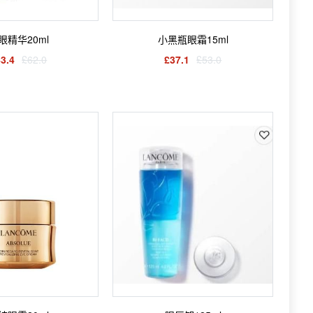
眼精华20ml
小黑瓶眼霜15ml
3.4
£62.0
£37.1
£53.0