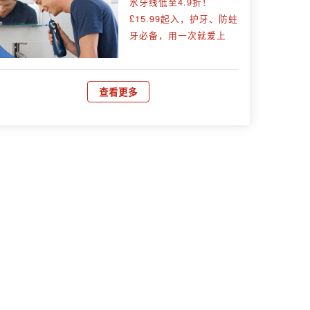
水牙线低至4.9折！
£15.99起入，护牙、防蛀
牙必备，用一次就爱上
查看更多