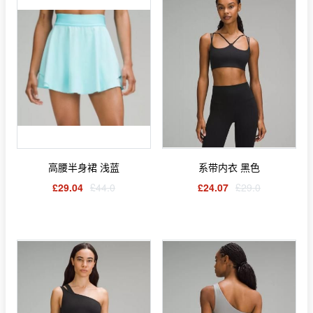
高腰半身裙 浅蓝
系带内衣 黑色
£29.04
£44.0
£24.07
£29.0