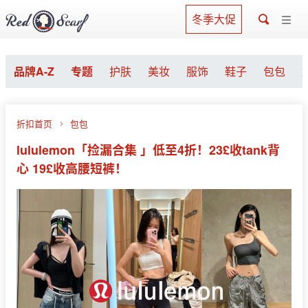
冬季大促
品牌A-Z
专题
护肤
美妆
服饰
鞋子
包包
折扣首页
包包
lululemon「捡漏合集 」低至4折！23£收tank背
心 19£收高腰短裤！