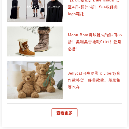
至4折+额外5折！£84收经典
logo鞋托
Moon Boot月球靴5折起+再85
折！奥利奥雪地靴£101！登月
必备！
Jellycat巴塞罗熊 x Liberty合
作款补货！经典款熊、邦尼兔
等也在
查看更多