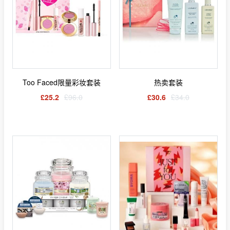
Too Faced限量彩妆套装
热卖套装
£25.2
£96.0
£30.6
£34.0