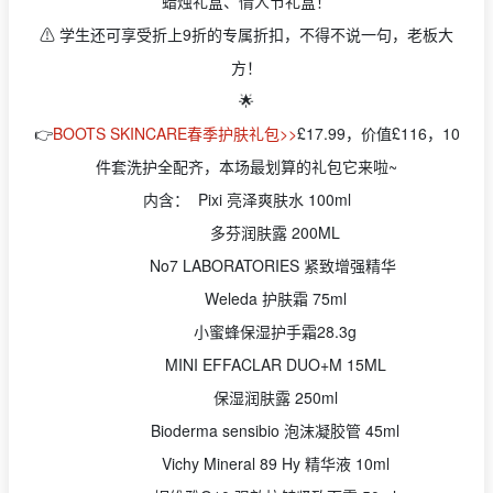
蜡烛礼盒、情人节礼盒！
⚠ 学生还可享受折上9折的专属折扣，不得不说一句，老板大
方！
🌟
👉
BOOTS SKINCARE春季护肤礼包>>
£17.99，价值£116，10
件套洗护全配齐，本场最划算的礼包它来啦~
内含： Pixi 亮泽爽肤水 100ml
多芬润肤露 200ML
No7 LABORATORIES 紧致增强精华
Weleda 护肤霜 75ml
小蜜蜂保湿护手霜28.3g
MINI EFFACLAR DUO+M 15ML
保湿润肤露 250ml
Bioderma sensibio 泡沫凝胶管 45ml
Vichy Mineral 89 Hy 精华液 10ml