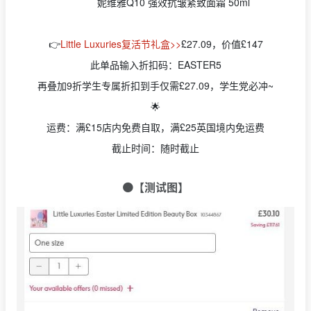
妮维雅Q10 强效抗皱紧致面霜 50ml
👉
Little Luxuries复活节礼盒>>
£27.09，价值£147
此单品输入折扣码：EASTER5
再叠加9折学生专属折扣到手仅需£27.09，学生党必冲~
🌟
运费：满£15店内免费自取，满£25英国境内免运费
截止时间：随时截止
🟠【测试图】