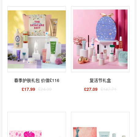
春季护肤礼包 价值£116
复活节礼盒
£17.99
£24.99
£27.09
£147.71