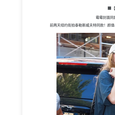
🟩
霉霉封面同款Ga
前两天纽约街拍泰勒斯威夫特同款！颜值与