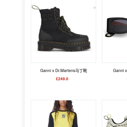
Ganni x Dr.Martens马丁靴
Ganni 
£249.0