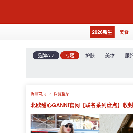
2026新生
美食
品牌A-Z
专题
护肤
美妆
服
折扣首页
保健塑身
北欧甜心GANNI官网【联名系列盘点】收封面