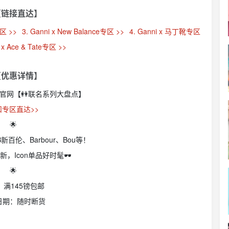
【链接直达】
专区 >>
3. Ganni x New Balance专区 >>
4. Ganni x 马丁靴专区
i x Ace & Tate专区 >>
【优惠详情】
I官网【👭联名系列大盘点】
扣专区直达>>
🌟
、NB新百伦、Barbour、Bou等！
列上新，Icon单品好时髦🕶️
🌟
：满145镑包邮
日期：随时断货