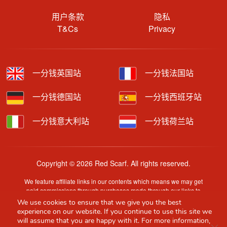
用户条款
隐私
T&Cs
Privacy
一分钱英国站
一分钱法国站
一分钱德国站
一分钱西班牙站
一分钱意大利站
一分钱荷兰站
Copyright © 2026 Red Scarf. All rights reserved.
We feature affiliate links in our contents which means we may get
paid commissions through purchases made through our links to
retailer sites.
We use cookies to ensure that we give you the best
Content is provided by users, brands or merchants. Some
experience on our website. If you continue to use this site we
information may have been generated by AI and is provided for
will assume that you are happy with it. For more information,
Clo
guidance only. Accuracy and availability may change without prior