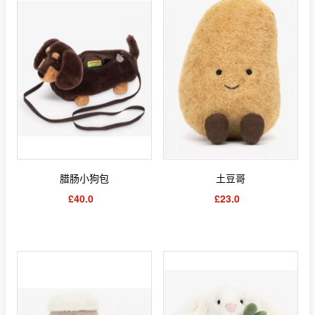
腊肠小狗包
土豆哥
£40.0
£23.0