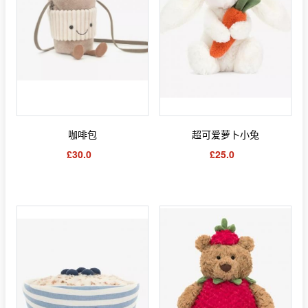
咖啡包
超可爱萝卜小兔
£30.0
£25.0