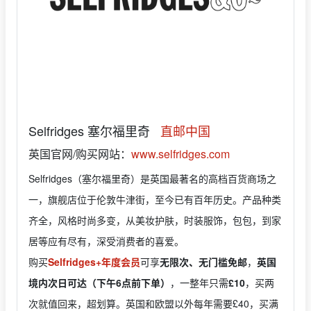
Selfridges 塞尔福里奇
直邮中国
英国官网/购买网站：
www.selfridges.com
Selfridges（塞尔福里奇）是英国最著名的高档百货商场之
一，旗舰店位于伦敦牛津街，至今已有百年历史。产品种类
齐全，风格时尚多变，从美妆护肤，时装服饰，包包，到家
居等应有尽有，深受消费者的喜爱。
购买
Selfridges+年度会员
可享
无限次、无门槛免邮
，
英国
境内次日可达（下午6点前下单）
，一整年只需
£10
，买两
次就值回来，超划算。英国和欧盟以外每年需要£40，买满