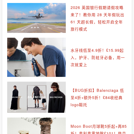
2026 英国银行假期请假攻略
来了！教你用 28 天年假玩出
61 天超长假，轻松开启全年
旅行模式
水牙线低至4.9折！£15.99起
入，护牙、防蛀牙必备，用一
次就爱上
【BUG折扣】Balenciaga 低
至4折+额外5折！£84收经典
logo鞋托
Moon Boot月球靴5折起+再85
折！奥利奥雪地靴£101！登月