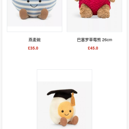
燕麦碗
巴塞罗草莓熊 26cm
£35.0
£45.0