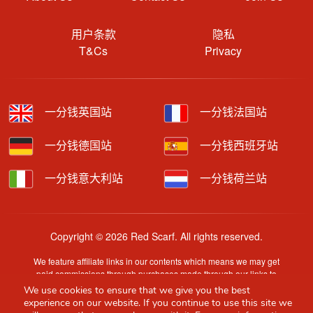
用户条款
隐私
T&Cs
Privacy
一分钱英国站
一分钱法国站
一分钱德国站
一分钱西班牙站
一分钱意大利站
一分钱荷兰站
Copyright © 2026 Red Scarf. All rights reserved.
We feature affiliate links in our contents which means we may get
paid commissions through purchases made through our links to
retailer sites.
We use cookies to ensure that we give you the best
Content is provided by users, brands or merchants. Some
experience on our website. If you continue to use this site we
information may have been generated by AI and is provided for