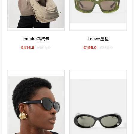
lemaire斜挎包
Loewe墨镜
£416.5
£595.0
£196.0
£280.0