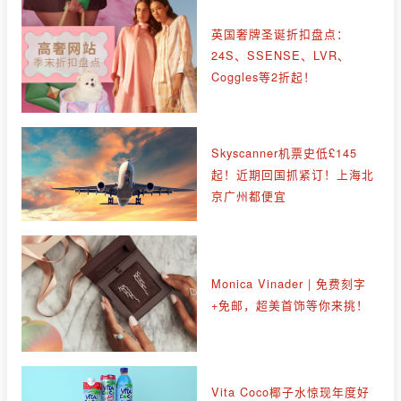
英国奢牌圣诞折扣盘点：
24S、SSENSE、LVR、
Coggles等2折起！
Skyscanner机票史低£145
起！近期回国抓紧订！上海北
京广州都便宜
Monica Vinader | 免费刻字
+免邮，超美首饰等你来挑！
Vita Coco椰子水惊现年度好