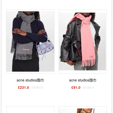
acne studios围巾
acne studios围巾
£231.0
£330.0
£91.0
£130.0