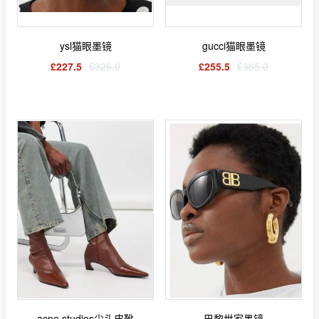
ysl猫眼墨镜
gucci猫眼墨镜
£227.5
£325.0
£255.5
£365.0
acne studios尖头皮靴
巴黎世家墨镜