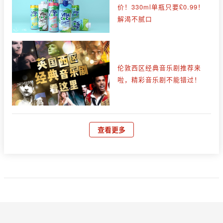
价！330ml单瓶只要£0.99！
解渴不腻口
伦敦西区经典音乐剧推荐来
啦，精彩音乐剧不能错过！
查看更多