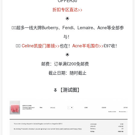
OFFER30
折扣专区直达>>
🌟
👉🏻超多一线大牌Burberry、Fendi、Lemaire、Acne等全部参
与！
👉🏻
Celine凯旋门墨镜>>
也在！
Acne羊毛围巾>>
£97收！
🌟
邮费：订单满£200免邮费
截止日期：随时截止
🌷【
测试图】