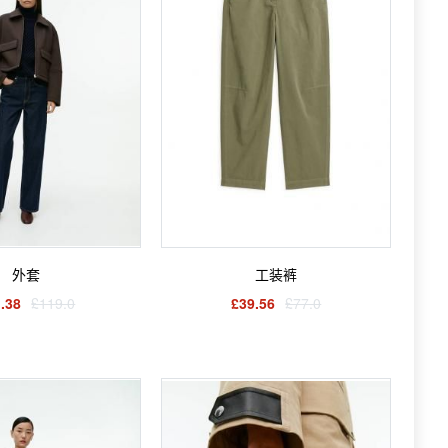
外套
工装裤
.38
£119.0
£39.56
£77.0