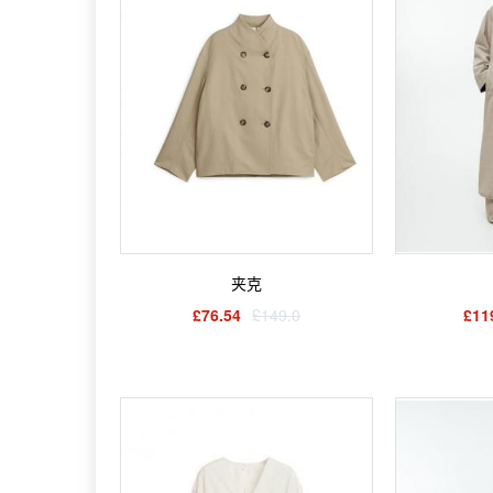
夹克
£76.54
£149.0
£11