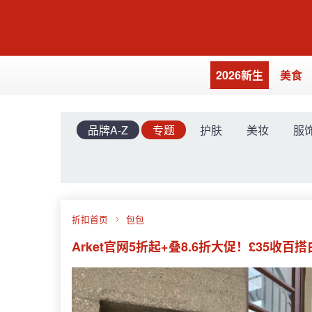
2026新生
美食
品牌A-Z
专题
护肤
美妆
服
折扣首页
包包
Arket官网5折起+叠8.6折大促！£35收百