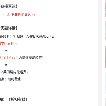
【链接直达】
 >>
2. 男装折扣直达 >>
【优惠详情】
+叠86折！折扣码：ARKETGRADLIFE
扣专区直达>>
🌟
搭白衬衫>>
！内搭外穿都超可！
🌟
125英国境内免运费。
日期：随时截止
试图】（折扣有效）