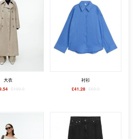
大衣
衬衫
9.54
£199.0
£41.28
£69.0