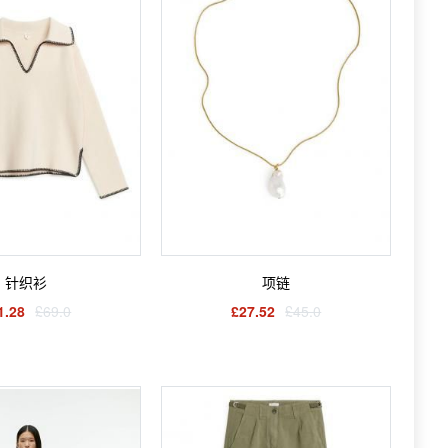
针织衫
项链
1.28
£69.0
£27.52
£45.0