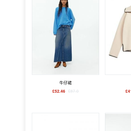
牛仔裙
£52.46
£87.0
£4