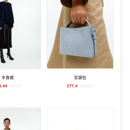
半身裙
豆袋包
6.44
£77.0
£77.4
£129.0