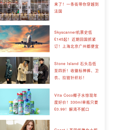
来了！一条街带你穿越到
法国
Skyscanner机票史低
£145起！近期回国抓紧
订！上海北京广州都便宜
Stone Island 石头岛低
至四折！收徽标神裤、卫
衣、拉链针织衫！
Vita Coco椰子水惊现年
度好价！330ml单瓶只要
£0.99！解渴不腻口
Coast | 英国优雅女士服