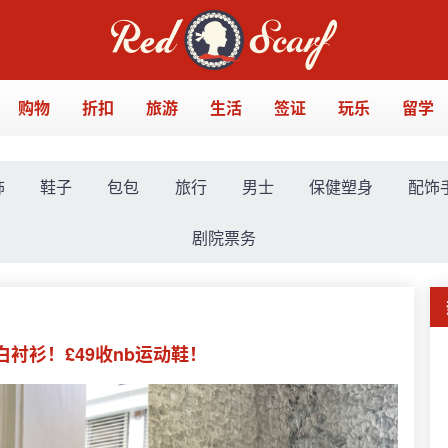
购物
折扣
旅游
生活
签证
玩乐
留学
饰
鞋子
包包
旅行
男士
保健塑身
配饰
剧院票务
搭白衬衫！£49收nb运动鞋！