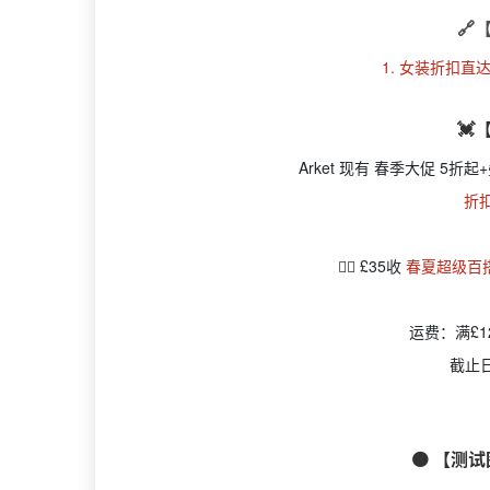
🔗
1. 女装折扣直达
💓
Arket 现有 春季大促 5折起
折
👉🏻 £35收
春夏超级百
运费：满£
截止
🟠 【测