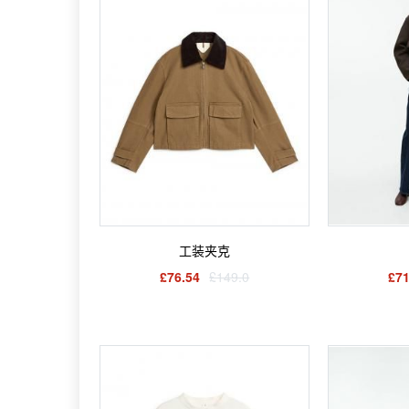
工装夹克
£76.54
£149.0
£71