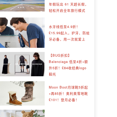
年假玩出 61 天超长假，
轻松开启全年旅行模式
水牙线低至4.9折！
£15.99起入，护牙、防蛀
牙必备，用一次就爱上
【BUG折扣】
Balenciaga 低至4折+额
外5折！£84收经典logo
鞋托
Moon Boot月球靴5折起
+再85折！奥利奥雪地靴
£101！登月必备！