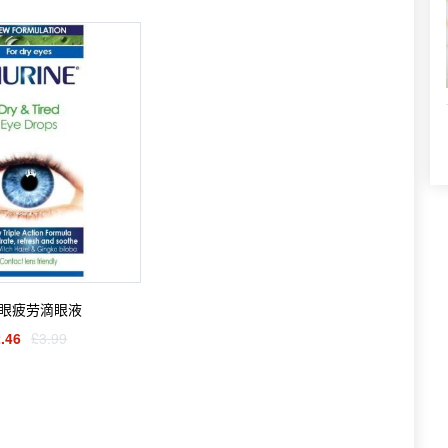
眼疲劳滴眼液
.46
£3.99