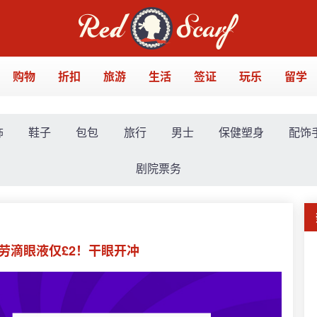
购物
折扣
旅游
生活
签证
玩乐
留学
饰
鞋子
包包
旅行
男士
保健塑身
配饰
剧院票务
劳滴眼液仅£2！干眼开冲