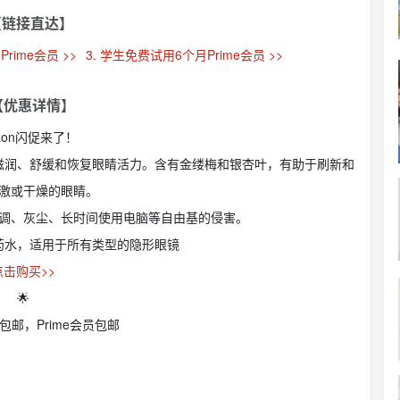
【链接直达】
rime会员 >>
3. 学生免费试用6个月Prime会员 >>
 【优惠详情】
zon闪促来了！
滋润、舒缓和恢复眼睛活力。含有金缕梅和银杏叶，有助于刷新和
激或干燥的眼睛。
空调、灰尘、长时间使用电脑等自由基的侵害。
药水，适用于所有类型的隐形眼镜
点击购买>>
🌟
包邮，Prime会员包邮