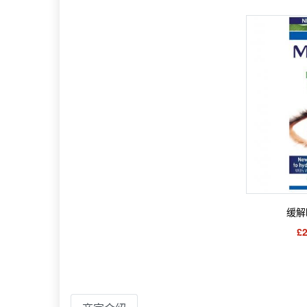
缓解
£2