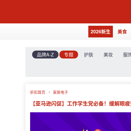
2026新生
美食
品牌A-Z
专题
护肤
美妆
服
折扣首页
家居电子
【亚马逊闪促】工作学生党必备！缓解眼疲