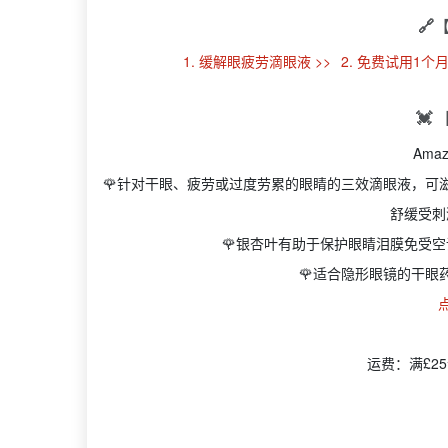
🔗
1. 缓解眼疲劳滴眼液 >>
2. 免费试用1个月P
💓
Ama
🌹
针对干眼、疲劳或过度劳累的眼睛的三效滴眼液，可
舒缓受刺
🌹银杏叶有助于保护眼睛泪膜免受
🌹适合隐形眼镜的干眼
运费：满£25