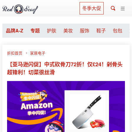
冬季大促
品牌A-Z
专题
护肤
美妆
服饰
鞋子
包包
折扣首页
家居电子
【亚马逊闪促】中式砍骨刀72折！仅£24！剁骨头
超锋利！切菜很丝滑