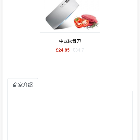
中式砍骨刀
£24.85
£34.7
商家介绍