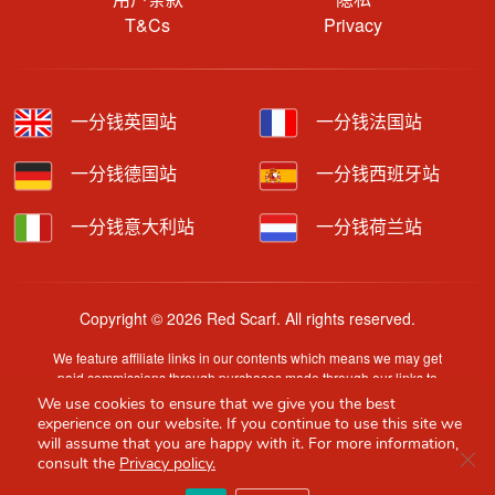
T&Cs
Privacy
一分钱英国站
一分钱法国站
一分钱德国站
一分钱西班牙站
一分钱意大利站
一分钱荷兰站
Copyright © 2026 Red Scarf. All rights reserved.
We feature affiliate links in our contents which means we may get
paid commissions through purchases made through our links to
retailer sites.
We use cookies to ensure that we give you the best
Content is provided by users, brands or merchants. Some
experience on our website. If you continue to use this site we
information may have been generated by AI and is provided for
will assume that you are happy with it. For more information,
Clo
guidance only. Accuracy and availability may change without prior
consult the
Privacy policy.
notice.
Red Scarf