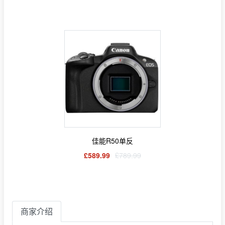
佳能R50单反
£589.99
£789.99
商家介绍