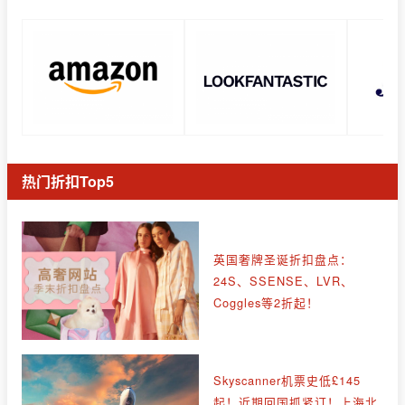
热门折扣Top5
英国奢牌圣诞折扣盘点：
24S、SSENSE、LVR、
Coggles等2折起！
Skyscanner机票史低£145
起！近期回国抓紧订！上海北