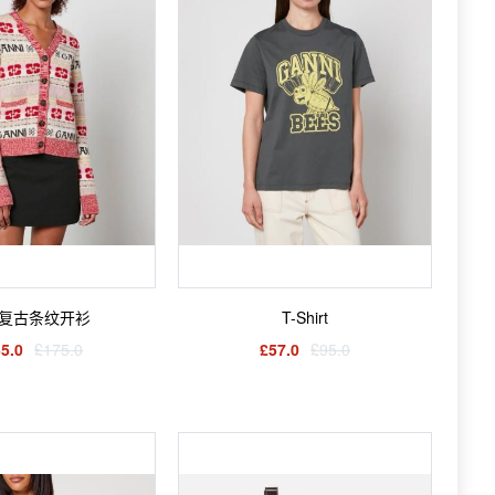
复古条纹开衫
T-Shirt
5.0
£175.0
£57.0
£95.0