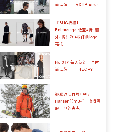
尚品牌——ADER error
【BUG折扣】
Balenciaga 低至4折+额
外5折！£84收经典logo
鞋托
No.017 每天认识一个时
尚品牌——THEORY
挪威运动品牌Helly
Hansen低至3折！收滑雪
服、户外夹克