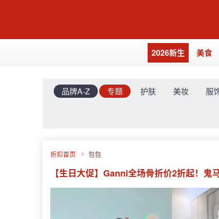
2026新生
美食
品牌A-Z
专题
护肤
美妆
服
折扣首页
包包
【生日大促】Ganni全场骨折价2折起！鬼