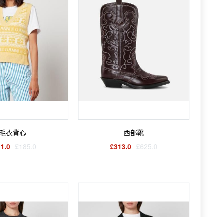
毛衣背心
西部靴
1.0
£185.0
£313.0
£625.0