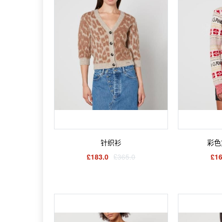
针织衫
彩色
£183.0
£365.0
£16