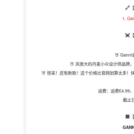
🔗
1. G
💓
🍑 Gan
🍑 风很大的丹麦小众设计师品牌
🍑 惊呆！还有新款！这个价格比官网划算太多！
运费：运费£4.99
截止
🟩
GAN