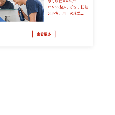
水牙线低至4.9折！
£15.99起入，护牙、防蛀
牙必备，用一次就爱上
查看更多