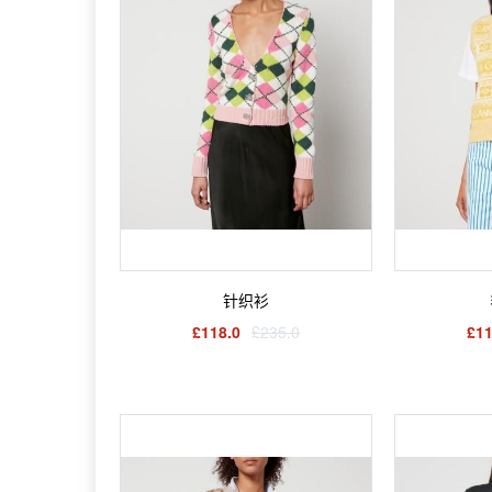
针织衫
£118.0
£235.0
£11