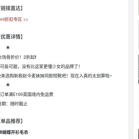
【链接直达】
anni折扣专区 >>
【优惠详情】
🌟
ni全场骨折价！2折起❗
，可盐可甜，没有比这家更懂少女的品牌了！
快来选购新款赵今麦妹妹同款短靴吧！现在入真的太划算啦~
🌟
，订单满£100英国境内免运费
日期：随时截止
【单品推荐】
NI蝴蝶开衫毛衣