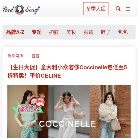
冬季大促
品牌A-Z
专题
护肤
美妆
服饰
鞋子
包包
折扣首页
包包
【生日大促】意大利小众奢侈Coccinelle包低至5
折特卖！平价CELINE