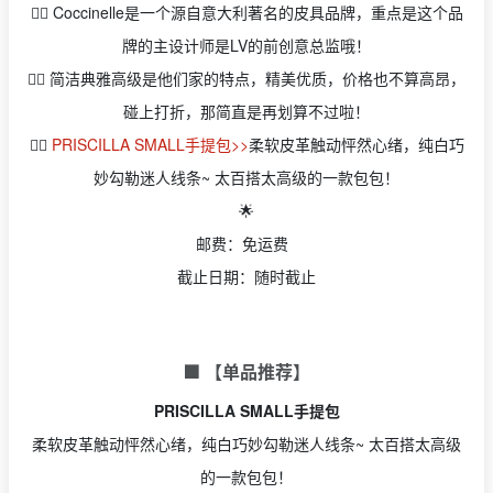
👉🏻 Coccinelle是一个源自意大利著名的皮具品牌，重点是这个品
牌的主设计师是LV的前创意总监哦！
👉🏻 简洁典雅高级是他们家的特点，精美优质，价格也不算高昂，
碰上打折，那简直是再划算不过啦！
👉🏻
PRISCILLA SMALL手提包>>
柔软皮革触动怦然心绪，纯白巧
妙勾勒迷人线条~ 太百搭太高级的一款包包！
🌟
邮费：免运费
截止日期：随时截止
🟩 【单品推荐】
PRISCILLA SMALL手提包
柔软皮革触动怦然心绪，纯白巧妙勾勒迷人线条~ 太百搭太高级
的一款包包！