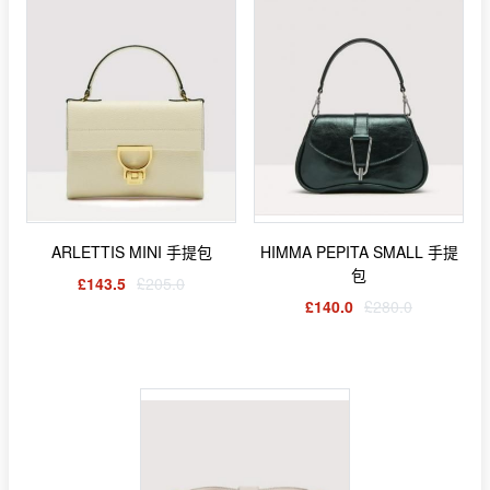
ARLETTIS MINI 手提包
HIMMA PEPITA SMALL 手提
包
£143.5
£205.0
£140.0
£280.0