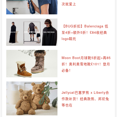
次就爱上
【BUG折扣】Balenciaga 低
至4折+额外5折！£84收经典
logo鞋托
Moon Boot月球靴5折起+再85
折！奥利奥雪地靴£101！登月
必备！
Jellycat巴塞罗熊 x Liberty合
作款补货！经典款熊、邦尼兔
等也在