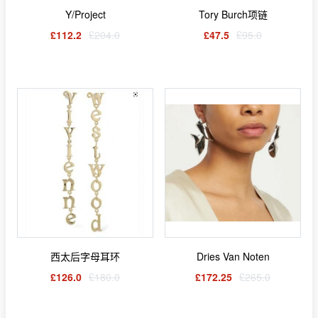
Y/Project
Tory Burch项链
£112.2
£204.0
£47.5
£95.0
西太后字母耳环
Dries Van Noten
£126.0
£180.0
£172.25
£265.0