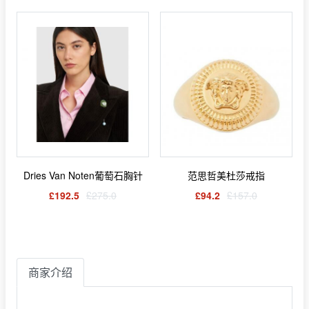
Dries Van Noten葡萄石胸针
范思哲美杜莎戒指
£192.5
£275.0
£94.2
£157.0
商家介绍