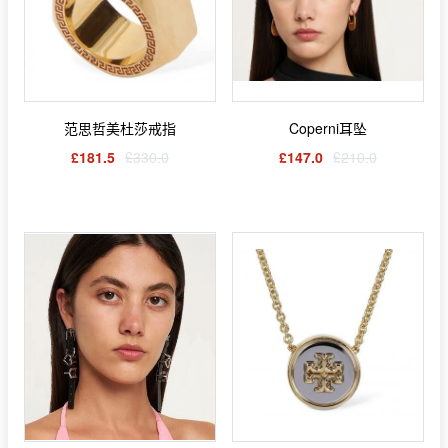
范思哲美杜莎戒指
Coperni耳坠
£181.5
£330.0
£147.0
£210.0