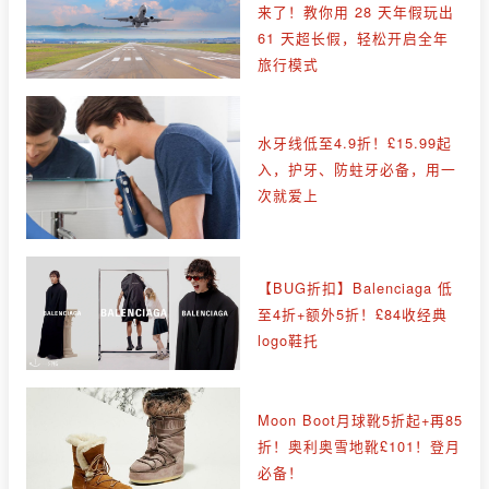
来了！教你用 28 天年假玩出
61 天超长假，轻松开启全年
旅行模式
水牙线低至4.9折！£15.99起
入，护牙、防蛀牙必备，用一
次就爱上
【BUG折扣】Balenciaga 低
至4折+额外5折！£84收经典
logo鞋托
Moon Boot月球靴5折起+再85
折！奥利奥雪地靴£101！登月
必备！