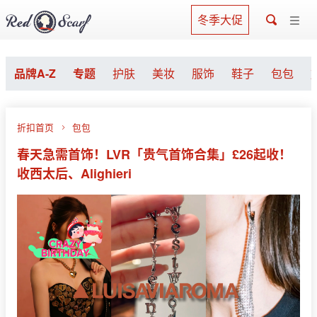
冬季大促
品牌A-Z
专题
护肤
美妆
服饰
鞋子
包包
折扣首页
包包
春天急需首饰！LVR「贵气首饰合集」£26起收！
收西太后、Alighieri