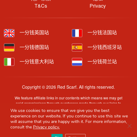
T&Cs
Privacy
一分钱英国站
一分钱法国站
一分钱德国站
一分钱西班牙站
一分钱意大利站
一分钱荷兰站
Copyright © 2026 Red Scarf. All rights reserved.
We feature affiliate links in our contents which means we may get
paid commissions through purchases made through our links to
retailer sites.
We use cookies to ensure that we give you the best
Content is provided by users, brands or merchants. Some
experience on our website. If you continue to use this site we
information may have been generated by AI and is provided for
will assume that you are happy with it. For more information,
Clo
guidance only. Accuracy and availability may change without prior
consult the
Privacy policy.
notice.
Red Scarf