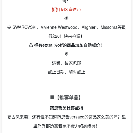
码！
折扣专区直达>>
🌟
💎 SWAROVSKI、Vivienne Westwood、Alighieri、Missoma等最
低£26！快来捡漏！
⚠️ 标有extra %off的商品加车自动减价！
🌟
运费：独家包邮
截止日期：随时截止
🟩【推荐单品】
范思哲美杜莎戒指
复古风来袭！还有谁不知道范思哲versace的饰品这么美的吗？里
里外外都透露着毫不费力的高级感！