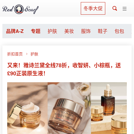
冬季大促
品牌A-Z
专题
护肤
美妆
服饰
鞋子
包包
折扣首页
护肤
又来！雅诗兰黛全线78折，收智妍、小棕瓶，送
£90正装原生液！