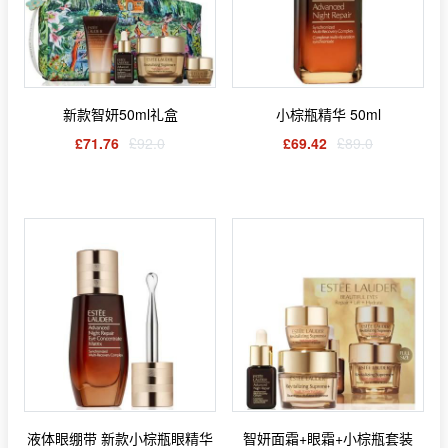
新款智妍50ml礼盒
小棕瓶精华 50ml
£71.76
£92.0
£69.42
£89.0
液体眼绷带 新款小棕瓶眼精华
智妍面霜+眼霜+小棕瓶套装