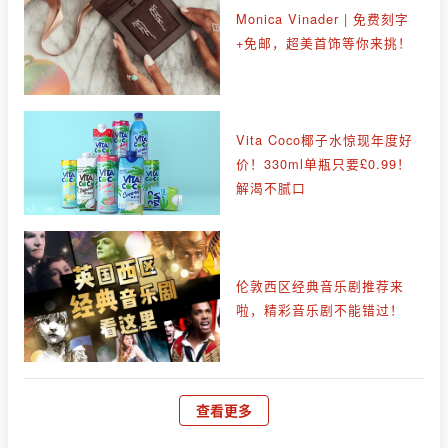
Monica Vinader | 免费刻字
+免邮，超美首饰等你来挑！
Vita Coco椰子水惊现年度好
价！330ml单瓶只要£0.99！
解渴不腻口
伦敦西区经典音乐剧推荐来
啦，精彩音乐剧不能错过！
查看更多