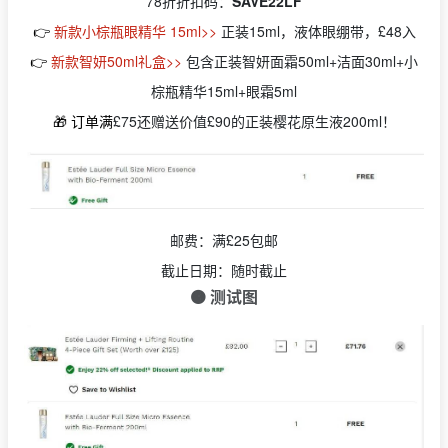
78折折扣码：
SAVE22LF
👉
新款小棕瓶眼精华 15ml>>
正装15ml，液体眼绷带，£48入
👉
新款智妍50ml礼盒>>
包含正装智妍面霜50ml+洁面30ml+小
棕瓶精华15ml+眼霜5ml
🎁 订单满
£75还赠送价值£90的正装樱花原生液200ml！
邮费：满£25包邮
截止日期：随时截止
🟠 测试图