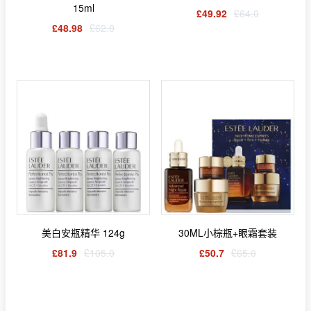
15ml
£49.92
£64.0
£48.98
£62.0
美白安瓶精华 124g
30ML小棕瓶+眼霜套装
£81.9
£105.0
£50.7
£65.0