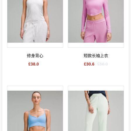
修身背心
短款长袖上衣
£38.0
£30.6
£58.0