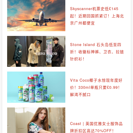
Skyscanner机票史低£145
起！近期回国抓紧订！上海北
京广州都便宜
Stone Island 石头岛低至四
折！收徽标神裤、卫衣、拉链
针织衫！
Vita Coco椰子水惊现年度好
价！330ml单瓶只要£0.99！
解渴不腻口
Coast | 英国优雅女士服饰品
牌折扣区高达70%OFF！