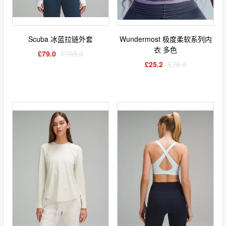
Scuba 冰蓝拉链外套
Wundermost 极度柔软系列内
衣 多色
£79.0
£108.0
£25.2
£28.0