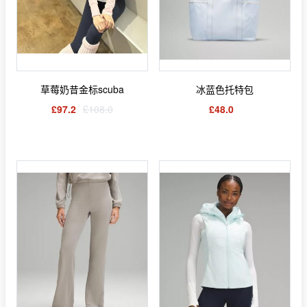
草莓奶昔金标scuba
冰蓝色托特包
£97.2
£108.0
£48.0