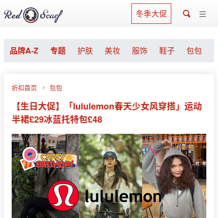
冬季大促
品牌A-Z
专题
护肤
美妆
服饰
鞋子
包包
折扣首页
包包
【生日大促】「lululemon春天少女风穿搭」运动
半裙£29冰蓝托特包£48