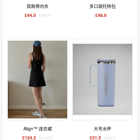
双肩带内衣
多口袋托特包
£44.0
£58.0
£48.0
Align™ 连衣裙
大号水杯
£124.2
£138.0
£31.5
£35.0