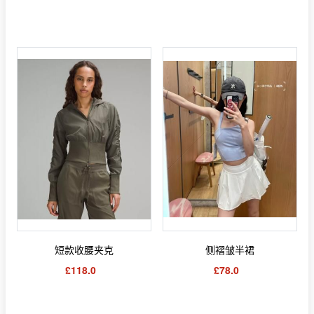
短款收腰夹克
侧褶皱半裙
£118.0
£78.0