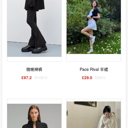
微喇神裤
Pace Rival 半裙
£97.2
£108.0
£29.0
£58.0