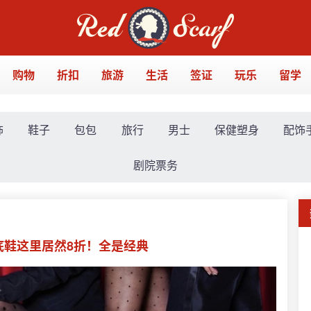
购物
折扣
旅游
生活
签证
玩乐
留学
饰
鞋子
包包
旅行
男士
保健塑身
配饰
剧院票务
经典红底鞋这里居然8折！全是经典