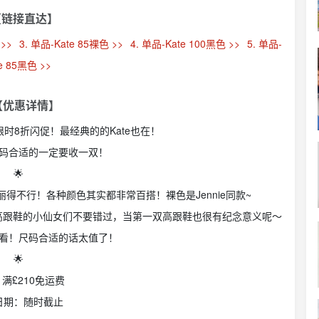
【链接直达】
 >>
3. 单品-Kate 85裸色 >>
4. 单品-Kate 100黑色 >>
5. 单品-
e 85黑色 >>
 【优惠详情】
in红底鞋限时8折闪促！最经典的的Kate也在！
码合适的一定要收一双！
🌟
得不行！各种颜色其实都非常百搭！裸色是Jennie同款~
高跟鞋的小仙女们不要错过，当第一双高跟鞋也很有纪念意义呢～
看！尺码合适的话太值了！
🌟
满£210免运费
日期：随时截止