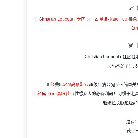
🔗
1. Christian Louboutin专区 >>
2. 单品-Kate 100 裸色
Kat
💓
Christian Loubout
尺码不多了！尺
👉🏻
经典8.5cm高跟鞋>>
超级显瘦显腿长～简直美丽
👉🏻
经典10cm高跟鞋>>
性感女人的必备利器！习惯于走
超级拉长腿超级好
运费：
截止