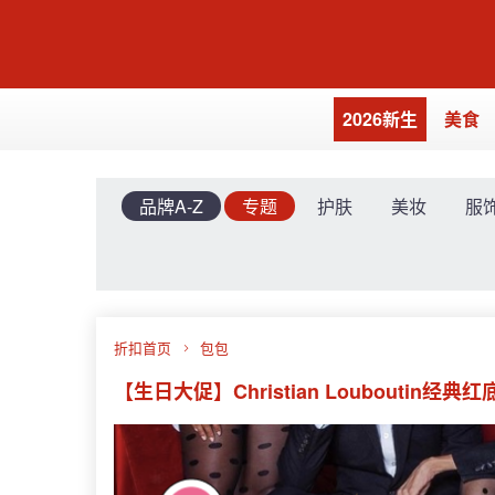
2026新生
美食
品牌A-Z
专题
护肤
美妆
服
折扣首页
包包
【生日大促】Christian Louboutin