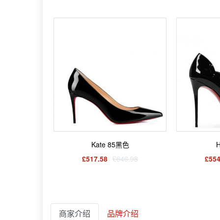
Kate 85黑色
H
£517.58
£646.98
£554
商家介绍
品牌介绍