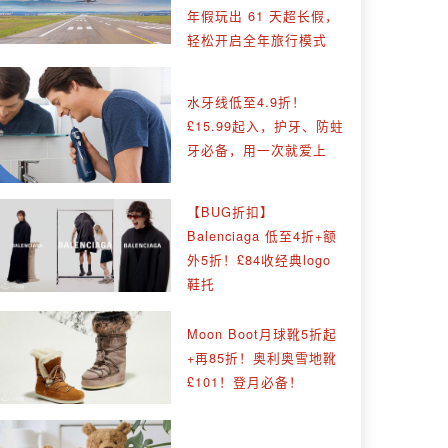
年假玩出 61 天超长假，
轻松开启全年旅行模式
水牙线低至4.9折！
£15.99起入，护牙、防蛀
牙必备，用一次就爱上
【BUG折扣】
Balenciaga 低至4折+额
外5折！£84收经典logo
鞋托
Moon Boot月球靴5折起
+再85折！奥利奥雪地靴
£101！登月必备！