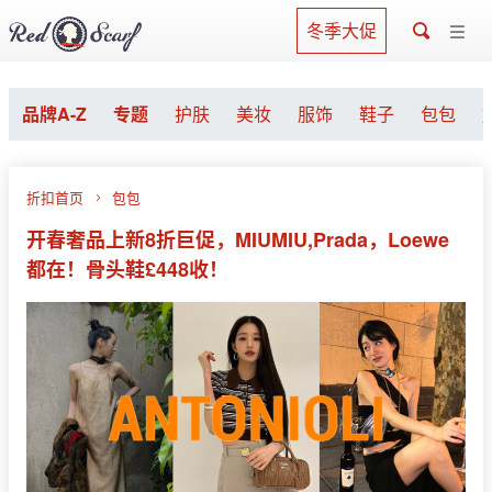
冬季大促
品牌A-Z
专题
护肤
美妆
服饰
鞋子
包包
折扣首页
包包
开春奢品上新8折巨促，MIUMIU,Prada，Loewe
都在！骨头鞋£448收！