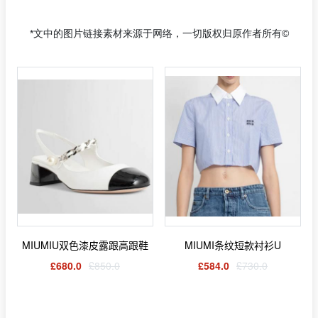
*文中的图片链接素材来源于网络，一切版权归原作者所有©
MIUMIU双色漆皮露跟高跟鞋
MIUMI条纹短款衬衫U
£680.0
£850.0
£584.0
£730.0