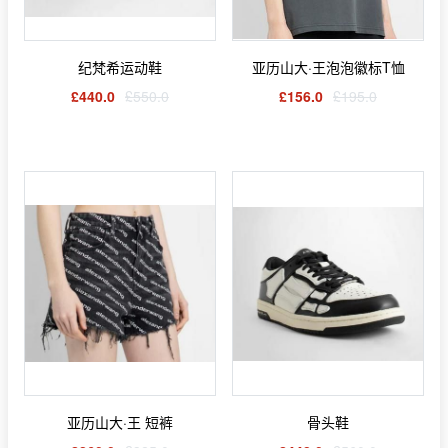
纪梵希运动鞋
亚历山大·王泡泡徽标T恤
£440.0
£550.0
£156.0
£195.0
亚历山大·王 短裤
骨头鞋