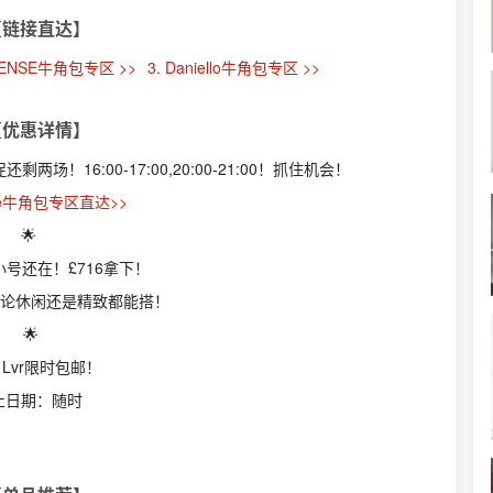
【链接直达】
SSENSE牛角包专区 >>
3. Daniello牛角包专区 >>
【优惠详情】
剩两场！16:00-17:00,20:00-21:00！抓住机会！
aire牛角包专区直达>>
🌟
黑色小号还在！£716拿下！
，不论休闲还是精致都能搭！
🌟
Lvr限时包邮！
止日期：随时