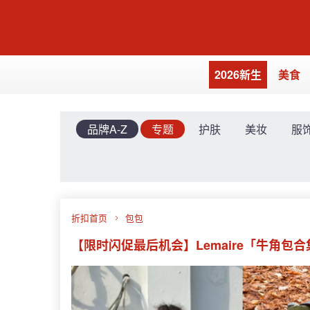
2026新生
美食
品牌A-Z
专题
护肤
美妆
服
折扣首页
包包
【限时闪促最后机会】Lemaire「牛角包