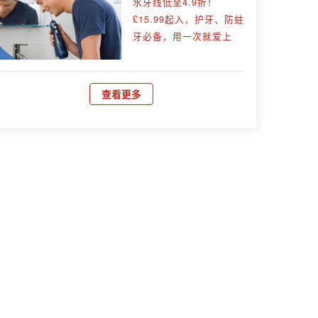
水牙线低至4.9折！
£15.99起入，护牙、防蛀
牙必备，用一次就爱上
查看更多