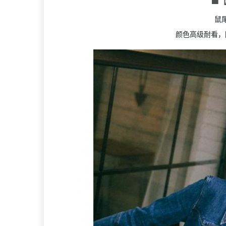
🟩
鼠
颜色高级耐看，