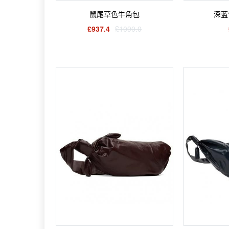
鼠尾草色牛角包
深蓝
£937.4
£1090.0