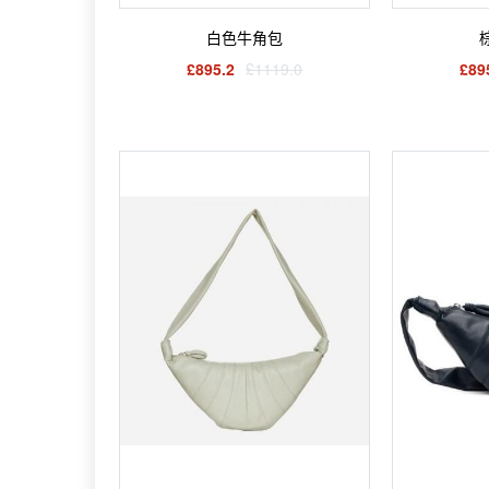
白色牛角包
£895.2
£1119.0
£89