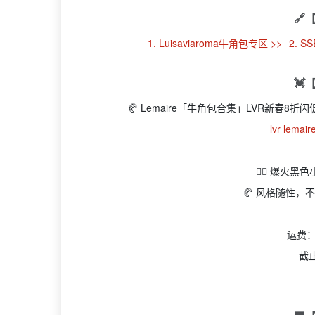
🔗
1. Luisaviaroma牛角包专区 >>
2. 
💓
🥐 Lemaire「牛角包合集」LVR新春8折闪促还
lvr lem
👉🏻 爆火
🥐 风格随性
运费：
截