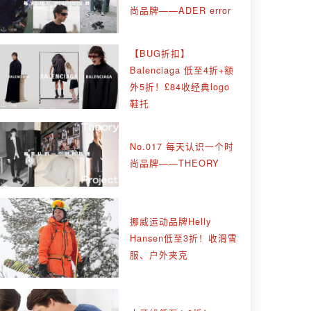
尚品牌——ADER error
【BUG折扣】
Balenciaga 低至4折+额
外5折！£84收经典logo
鞋托
No.017 每天认识一个时
尚品牌——THEORY
挪威运动品牌Helly
Hansen低至3折！收滑雪
服、户外夹克