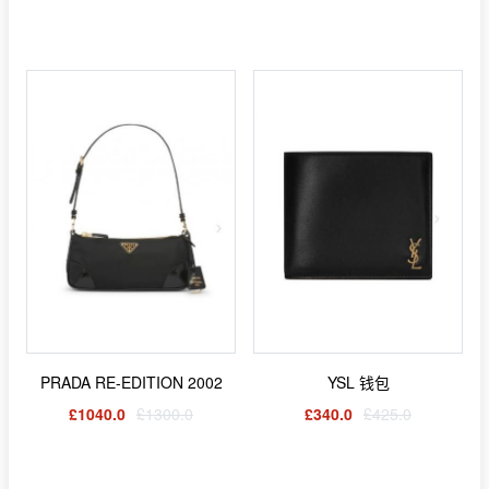
PRADA RE-EDITION 2002
YSL 钱包
£1040.0
£1300.0
£340.0
£425.0