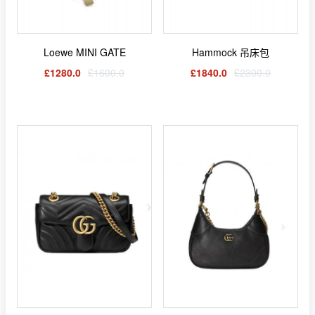
Loewe MINI GATE
Hammock 吊床包
£1280.0
£1600.0
£1840.0
£2300.0