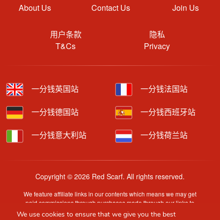
About Us
Contact Us
Join Us
用户条款
隐私
T&Cs
Privacy
一分钱英国站
一分钱法国站
一分钱德国站
一分钱西班牙站
一分钱意大利站
一分钱荷兰站
Copyright © 2026 Red Scarf. All rights reserved.
We feature affiliate links in our contents which means we may get
paid commissions through purchases made through our links to
retailer sites.
We use cookies to ensure that we give you the best