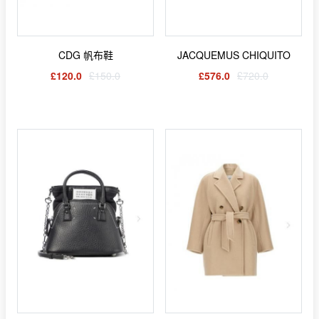
CDG 帆布鞋
JACQUEMUS CHIQUITO
£120.0
£150.0
£576.0
£720.0