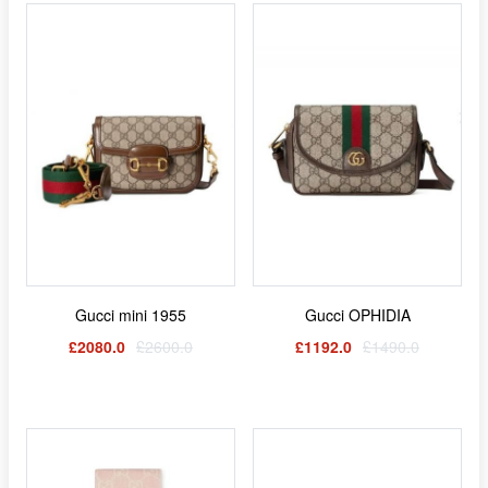
Gucci mini 1955
Gucci OPHIDIA
£2080.0
£2600.0
£1192.0
£1490.0