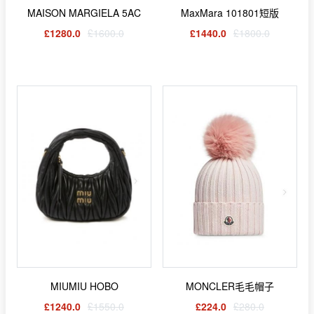
MAISON MARGIELA 5AC
MaxMara 101801短版
£1280.0
£1600.0
£1440.0
£1800.0
MIUMIU HOBO
MONCLER毛毛帽子
£1240.0
£1550.0
£224.0
£280.0