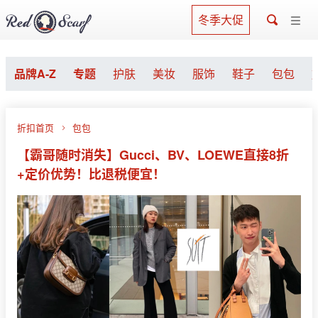
冬季大促
品牌A-Z
专题
护肤
美妆
服饰
鞋子
包包
折扣首页
包包
【霸哥随时消失】Gucci、BV、LOEWE直接8折
+定价优势！比退税便宜！