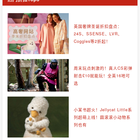
英国奢牌圣诞折扣盘点：
24S、SSENSE、LVR、
Coggles等2折起！
周末玩点刺激的！真人CS彩弹
射击£10就能玩！全英16地可
选
小某书超火！Jellycat Little系
列超萌上线！圆滚滚小动物系
列也有