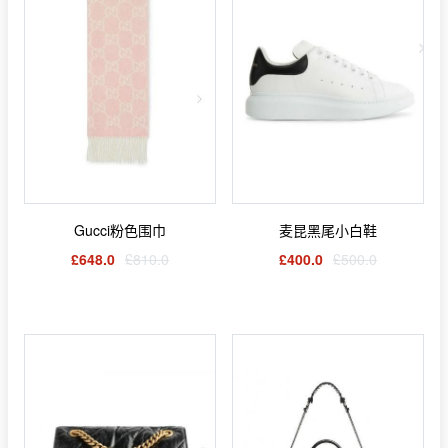
Gucci粉色围巾
麦昆黑尾小白鞋
£648.0
£810.0
£400.0
£500.0