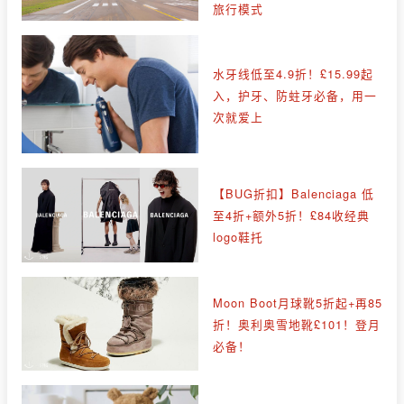
旅行模式
水牙线低至4.9折！£15.99起
入，护牙、防蛀牙必备，用一
次就爱上
【BUG折扣】Balenciaga 低
至4折+额外5折！£84收经典
logo鞋托
Moon Boot月球靴5折起+再85
折！奥利奥雪地靴£101！登月
必备！