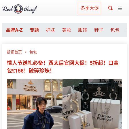
冬季大促
品牌A-Z
专题
护肤
美妆
服饰
鞋子
包包
折扣首页
包包
情人节送礼必备！西太后官网大促！5折起！口金
包£156！破碎珍珠！