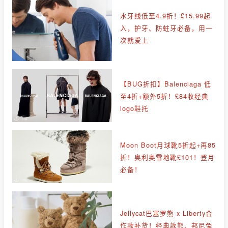
水牙线低至4.9折！£15.99起
入，护牙、防蛀牙必备，用一
次就爱上
【BUG折扣】Balenciaga 低
至4折+额外5折！£84收经典
logo鞋托
Moon Boot月球靴5折起+再85
折！奥利奥雪地靴£101！登月
必备！
Jellycat巴塞罗熊 x Liberty合
作款补货！经典款熊、邦尼兔