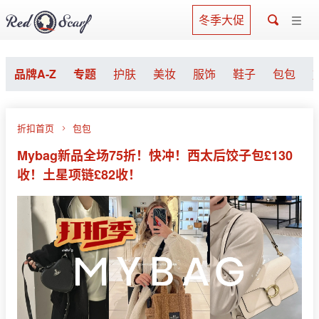
冬季大促
品牌A-Z
专题
护肤
美妆
服饰
鞋子
包包
折扣首页
包包
Mybag新品全场75折！快冲！西太后饺子包£130
收！土星项链£82收！