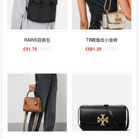
RAINS双肩包
TB鳄鱼纹小金砖
£51.75
£69.0
£581.25
£775.0