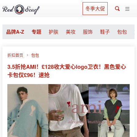
冬季大促
品牌A-Z
专题
护肤
美妆
服饰
鞋子
包包
折扣首页
包包
3.5折抢AMI！£128收大爱心logo卫衣！黑色爱心
卡包仅£96！速抢