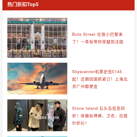
热门折扣Top5
Bute Street 伦敦小巴黎来
了！一条街带你穿越到法国
Skyscanner机票史低£145
起！近期回国抓紧订！上海北
京广州都便宜
Stone Island 石头岛低至四
折！收徽标神裤、卫衣、拉链
针织衫！