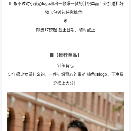
👉🏻 永不过时小爱心logo和出一款爆一款的针织单品！外加送礼好
物卡包钱包任你挑🥹！
🌟
邮费17镑起 截止日期：随时截止
🟩【推荐单品】
针织背心
少年感少女感什么的，一件针织背心的事🍂 纯色加logo，干净系
穿搭上大分！