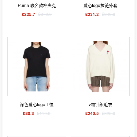
Puma 联名款棉夹克
爱心logo拉链外套
£225.7
£370.0
£231.2
£340.0
深色爱心logo T恤
v领针织毛衣
£80.3
£110.0
£240.5
£325.0