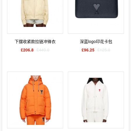
下摆收紧款拉链冲锋衣
深蓝logo印花卡包
£206.8
£440.0
£96.25
£125.0