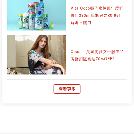
Vita Coco椰子水惊现年度好
价！330ml单瓶只要£0.99！
解渴不腻口
Coast | 英国优雅女士服饰品
牌折扣区高达70%OFF！
查看更多