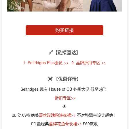
购买链接
🔗【链接直达】
1. Selfridges Plus会员 >>
2. 品牌折扣专区 >>
💓 【优惠详情】
Selfridges 现有 House of CB 冬季大促 低至5折！
折扣专区>>
🌟
👉🏻 £109收绝美
蕾丝玫瑰粉连衣裙>>
不对称飘带设计超绝！
👉🏻 最经典
蓝碎花鱼骨长裙>>
£69就收