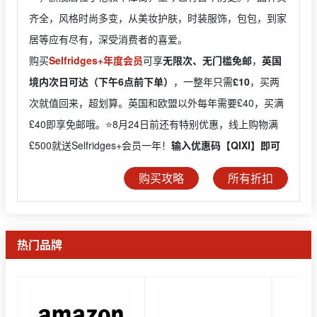
齐全，风格时尚多变，从美妆护肤，时装服饰，包包，到家
居等应有尽有，深受消费者的喜爱。
购买
Selfridges+年度会员
可享
无限次、无门槛免邮
，
英国
境内次日可达（下午6点前下单）
，一整年只需
£10
，买两
次就值回来，超划算。英国和欧盟以外每年需要£40，买满
£40即享免邮哦。⭐️8月24日前还有特别优惠，线上购物满
£500就送Selfridges+会员一年！
输入优惠码【QIXI】即可
购买攻略
所有折扣
热门品牌