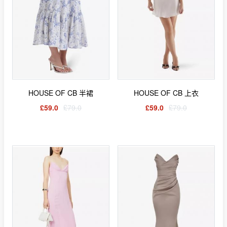
HOUSE OF CB 半裙
HOUSE OF CB 上衣
£59.0
£79.0
£59.0
£79.0