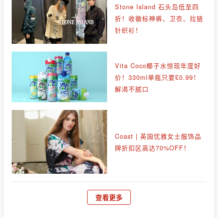
Stone Island 石头岛低至四
折！收徽标神裤、卫衣、拉链
针织衫！
Vita Coco椰子水惊现年度好
价！330ml单瓶只要£0.99！
解渴不腻口
Coast | 英国优雅女士服饰品
牌折扣区高达70%OFF！
查看更多