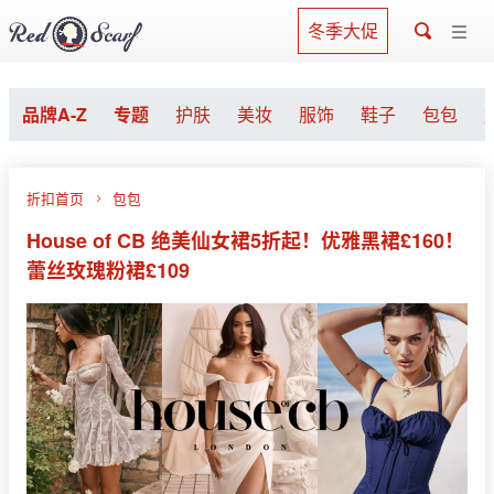
冬季大促
品牌A-Z
专题
护肤
美妆
服饰
鞋子
包包
折扣首页
包包
House of CB 绝美仙女裙5折起！优雅黑裙£160！
蕾丝玫瑰粉裙£109