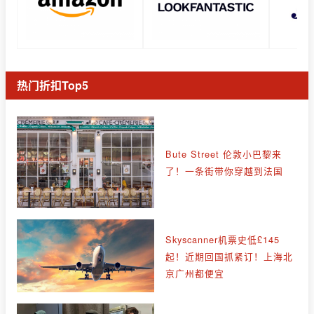
热门折扣Top5
Bute Street 伦敦小巴黎来
了！一条街带你穿越到法国
Skyscanner机票史低£145
起！近期回国抓紧订！上海北
京广州都便宜