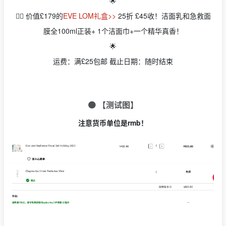
🌟
👉🏻 价值£179的
EVE LOM礼盒>>
25折 £45收！洁面乳和急救面
膜全100ml正装+ 1个洁面巾+一个精华真香！
🌟
运费：满£25包邮 截止日期：随时结束
🟠 【测试图】
注意货币单位是rmb！