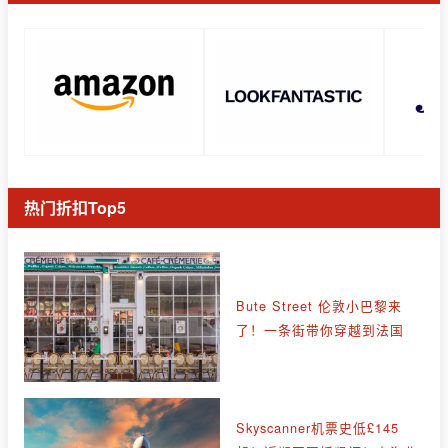
热门折扣Top5
Bute Street 伦敦小巴黎来
了！一条街带你穿越到法国
Skyscanner机票史低£145