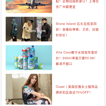
起！近期回国抓紧订！上海北
京广州都便宜
Stone Island 石头岛低至四
折！收徽标神裤、卫衣、拉链
针织衫！
Vita Coco椰子水惊现年度好
价！330ml单瓶只要£0.99！
解渴不腻口
Coast | 英国优雅女士服饰品
牌折扣区高达70%OFF！