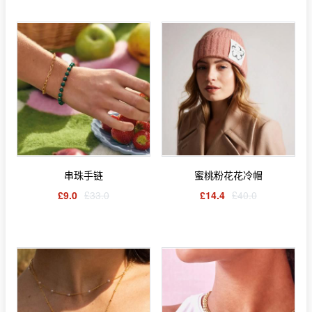
串珠手链
蜜桃粉花花冷帽
£9.0
£33.0
£14.4
£40.0