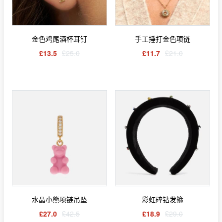
金色鸡尾酒杯耳钉
手工捶打金色项链
£13.5
£25.0
£11.7
£21.0
水晶小熊项链吊坠
彩虹碎钻发箍
£27.0
£42.5
£18.9
£29.0