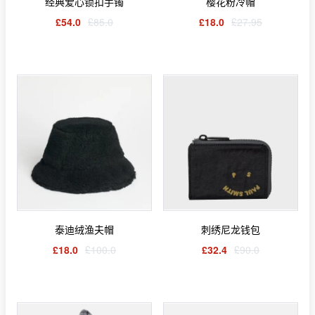
经典爱心锁扣手镯
樱花粉冷帽
£54.0
£85.0
£18.0
£27.95
泰迪绒渔夫帽
刺绣尼龙钱包
£18.0
£100.0
£32.4
£90.0