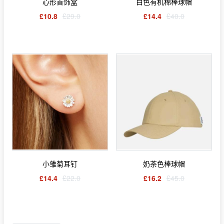
心形首饰盒
白色有机棉棒球帽
£10.8
£29.0
£14.4
£40.0
小雏菊耳钉
奶茶色棒球帽
£14.4
£22.0
£16.2
£45.0