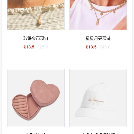
珍珠金币项链
星星月亮项链
£13.5
£25.0
£13.5
£49.0