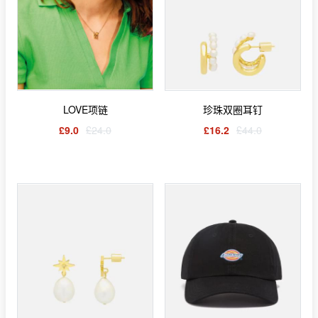
LOVE项链
珍珠双圈耳钉
£9.0
£24.0
£16.2
£44.0