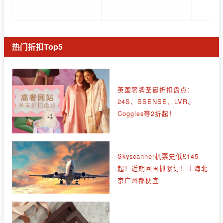
热门折扣Top5
英国奢牌圣诞折扣盘点：
24S、SSENSE、LVR、
Coggles等2折起！
Skyscanner机票史低£145
起！近期回国抓紧订！上海北
京广州都便宜