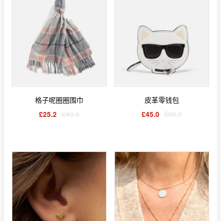
格子呢圈圈围巾
皮革零钱包
£25.2
£40.0
£45.0
£99.0