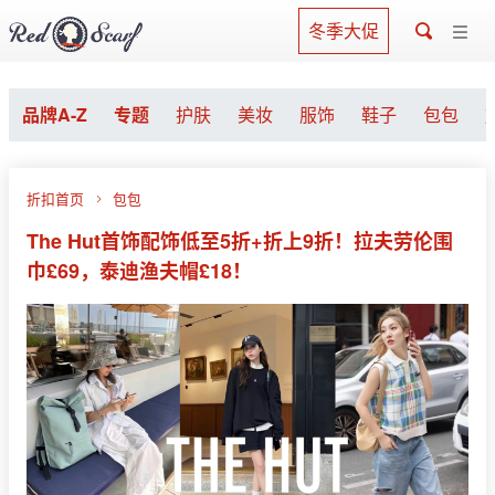
冬季大促
品牌A-Z
专题
护肤
美妆
服饰
鞋子
包包
折扣首页
包包
The Hut首饰配饰低至5折+折上9折！拉夫劳伦围
巾£69，泰迪渔夫帽£18！