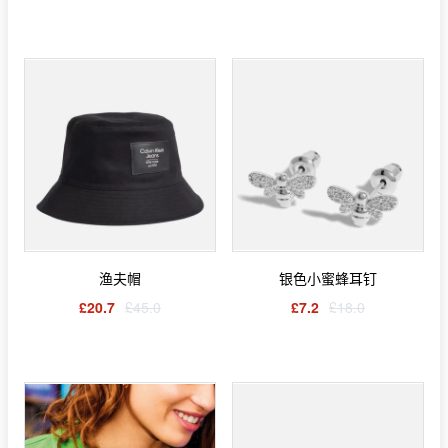
渔夫帽
银色小蜜蜂耳钉
£20.7
£45.0
£7.2
£18.0