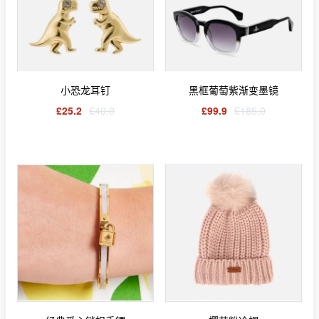
小恐龙耳钉
黑框葡萄紫渐变墨镜
£25.2
£40.0
£99.9
£185.0