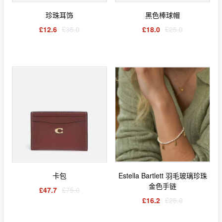
珍珠耳饰
黑色棒球帽
£12.6
£35.0
£18.0
£25.0
卡包
Estella Bartlett 羽毛玻璃珍珠
金色手链
£47.7
£75.0
£16.2
£25.0