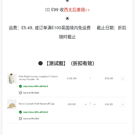
🌟
👉🏻 £99 收
西太后墨镜>>
🌟
运费：£5.49, 或订单满£100英国境内免运费 截止日期：折扣
随时截止
🟠 【测试图】（折扣有效）