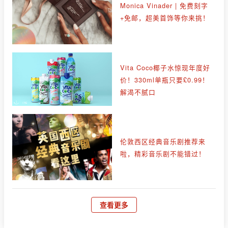
Monica Vinader | 免费刻字
+免邮，超美首饰等你来挑！
Vita Coco椰子水惊现年度好
价！330ml单瓶只要£0.99！
解渴不腻口
伦敦西区经典音乐剧推荐来
啦，精彩音乐剧不能错过！
查看更多