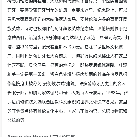
碑与贝伦塔的所在地，
大航海时代造就了世界第一个殖民帝国葡
萄牙，要感受葡萄牙当年的雄风一定要来这里。纪念碑上，可以
看见大家耳熟能详的大航海家达伽马、麦哲伦和许多的葡萄牙民
族英雄，同时也被称作葡萄牙超级英雄纪念碑。贝伦塔则位于纪
念碑西侧，沿河步行5分钟即可到达经历了从港口堡垒到海关、灯
塔、监狱的转型，记录着里斯本的历史。它除了是世界文化遗
产，同时也是葡萄牙七大奇迹之一。包罗万象的风格让人在这里
惊喜不断。贝伦区另一显著的地标之一即
热罗尼姆修道院
。壮观
和美一定是第一印象。浅白色外墙与极度华丽的雕饰在热罗尼姆
修道院身上被称为“曼努埃尔式”建筑。许多葡萄牙历史上的名人
长眠于此，如航海家达伽马和最伟大的诗人卡蒙斯。1983年，热
罗尼姆修道院入选联合国教科文组织的世界文化遗产名录。这里
的其他景点还有贝伦文化中心、国家马车博物馆、总统博物馆和
总统府等