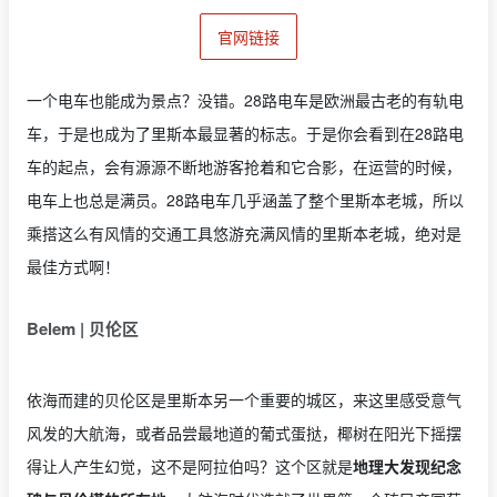
官网链接
一个电车也能成为景点？没错。28路电车是欧洲最古老的有轨电
车，于是也成为了里斯本最显著的标志。于是你会看到在28路电
车的起点，会有源源不断地游客抢着和它合影，在运营的时候，
电车上也总是满员。28路电车几乎涵盖了整个里斯本老城，所以
乘搭这么有风情的交通工具悠游充满风情的里斯本老城，绝对是
最佳方式啊！
Belem | 贝伦区
依海而建的贝伦区是里斯本另一个重要的城区，来这里感受意气
风发的大航海，或者品尝最地道的葡式蛋挞，椰树在阳光下摇摆
得让人产生幻觉，这不是阿拉伯吗？这个区就是
地理大发现纪念