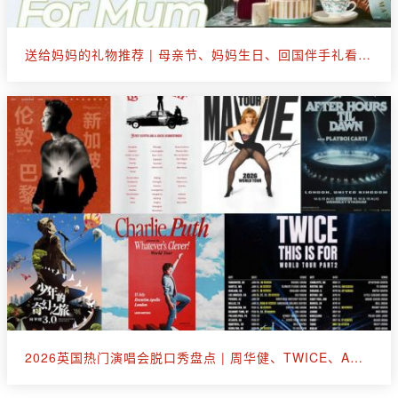
送给妈妈的礼物推荐 | 母亲节、妈妈生日、回国伴手礼看这篇就够了
2026英国热门演唱会脱口秀盘点 | 周华健、TWICE、A妹、断眉、王嘉尔