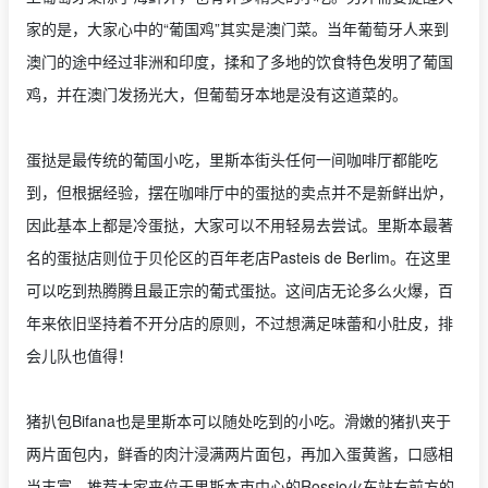
家的是，大家心中的“葡国鸡”其实是澳门菜。当年葡萄牙人来到
澳门的途中经过非洲和印度，揉和了多地的饮食特色发明了葡国
鸡，并在澳门发扬光大，但葡萄牙本地是没有这道菜的。
蛋挞是最传统的葡国小吃，里斯本街头任何一间咖啡厅都能吃
到，但根据经验，摆在咖啡厅中的蛋挞的卖点并不是新鲜出炉，
因此基本上都是冷蛋挞，大家可以不用轻易去尝试。里斯本最著
名的蛋挞店则位于贝伦区的百年老店Pasteis de Berlim。在这里
可以吃到热腾腾且最正宗的葡式蛋挞。这间店无论多么火爆，百
年来依旧坚持着不开分店的原则，不过想满足味蕾和小肚皮，排
会儿队也值得！
猪扒包Bifana也是里斯本可以随处吃到的小吃。滑嫩的猪扒夹于
两片面包内，鲜香的肉汁浸满两片面包，再加入蛋黄酱，口感相
当丰富。推荐大家来位于里斯本市中心的Rossio火车站右前方的