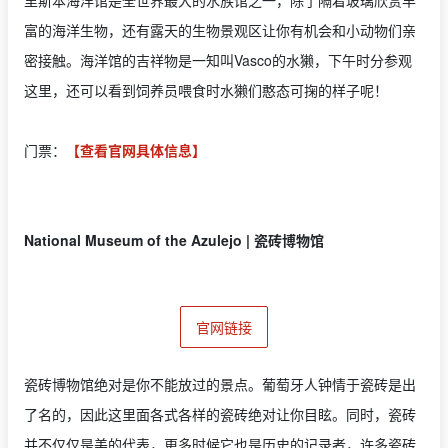
里斯本海洋馆是全世界最大的水族馆之一，除了隔着玻璃欣赏丰
富的海洋生物，还有露天的生物景观区让你有机会和小动物们亲
密接触。海洋馆的吉祥物是一知叫Vasco的水獭，下午时分参观
这里，还可以看到饲养员喂食时水獭们憨态可掬的样子呢！
门票：
【查看官网具体信息】
National Museum of the Azulejo | 瓷砖博物馆
官网链接
瓷砖博物馆绝对是你不能放过的景点。葡萄牙人钟情于瓷砖是出
了名的，因此这里面各式各样的瓷砖绝对让你目眩。同时，瓷砖
并不仅仅是美的代表，更多时候它也是历史的记录者，许多瓷砖