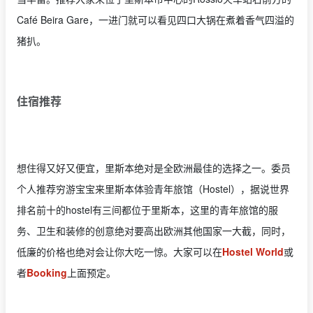
Café Beira Gare‎，一进门就可以看见四口大锅在煮着香气四溢的
猪扒。
住宿推荐
想住得又好又便宜，里斯本绝对是全欧洲最佳的选择之一。委员
个人推荐穷游宝宝来里斯本体验青年旅馆（Hostel），据说世界
排名前十的hostel有三间都位于里斯本，这里的青年旅馆的服
务、卫生和装修的创意绝对要高出欧洲其他国家一大截，同时，
低廉的价格也绝对会让你大吃一惊。大家可以在
Hostel World
或
者
Booking
上面预定。