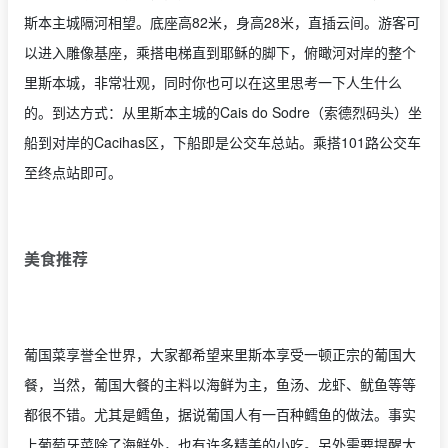
斯本主城隔河相望。底座高82米，身高28米，直插云间。游客可
以进入雕像基座，乘搭电梯直到耶稣的脚下，俯瞰河对岸的整个
里斯本城，非常壮观，同时你也可以在这里思考一下人生什么
的。到达方式：从里斯本主城的Cais do Sodre（索德烈码头）坐
船到对岸的Cacihas区，下船即是公交车总站。乘搭101路公交车
至终点站即可。
美食推荐
葡国菜享誉全世界，大家都希望来里斯本享受一顿正宗的葡国大
餐，当然，葡国大餐的主料以海鲜为主，鱼汤、龙虾、鱿鱼等等
都很不错。尤其是鳕鱼，据说葡国人有一百种鳕鱼的做法。事实
上葡萄牙菜除了海鲜外，也有许多精美的小吃。另外需要提醒大